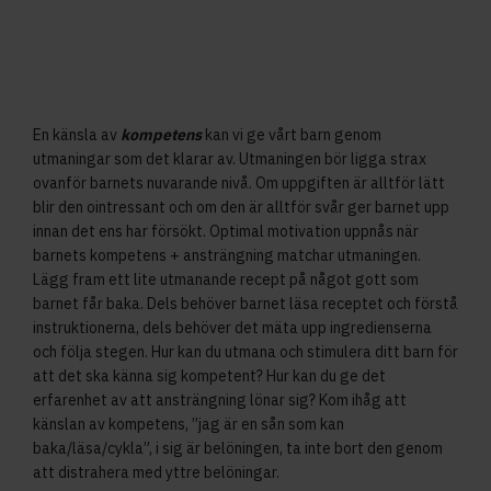
En känsla av
kompetens
kan vi ge vårt barn genom
utmaningar som det klarar av. Utmaningen bör ligga strax
ovanför barnets nuvarande nivå. Om uppgiften är alltför lätt
blir den ointressant och om den är alltför svår ger barnet upp
innan det ens har försökt. Optimal motivation uppnås när
barnets kompetens + ansträngning matchar utmaningen.
Lägg fram ett lite utmanande recept på något gott som
barnet får baka. Dels behöver barnet läsa receptet och förstå
instruktionerna, dels behöver det mäta upp ingredienserna
och följa stegen. Hur kan du utmana och stimulera ditt barn för
att det ska känna sig kompetent? Hur kan du ge det
erfarenhet av att ansträngning lönar sig? Kom ihåg att
känslan av kompetens, ”jag är en sån som kan
baka/läsa/cykla”, i sig är belöningen, ta inte bort den genom
att distrahera med yttre belöningar.