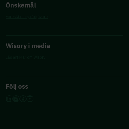
Önskemål
Föreslå en ny rådgivare
Wisory i media
Läs artiklar om Wisory
Följ oss
LinkedIn
Instagram
Facebook
YouTube