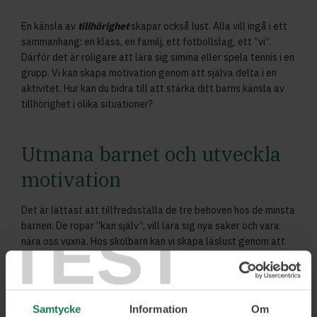
En känsla av
tillhörighet
skapar också lust. Alla vill ingå i ett
sammanhang: en klass, en familj, ett fotbollslag, ett ”vi”.
Därför det är roligare att lära sig simma eller spela tennis i en
grupp. Vi kan skapa motivation genom att själva delta i en
aktivitet. Hur kan du bidra till att stärka ditt barns känsla av
tillhörighet i olika situationer?
Utmana barnet och utveckla
motivation
Det är lättast att tillfredsställa de tre behoven hos de minsta
TEST
barnen. De ropar ”kan själv”, vill lära sig nya saker och vara
nära oss vuxna. Hos skolbarn kan vi skapa läslust genom att
börja läsa en bok för barnet, diskutera innehållet, spekulera
om slutet – men sluta läsa när det är som mest spännande.
Låt sedan boken ligga framme, förhoppningsvis frestas då
barnet att fortsätta läsa självt. För att barnet ska utmanas,
Samtycke
Information
Om