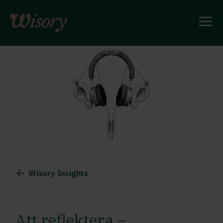
Skip
to
content
Wisory Insights
Att reflektera –