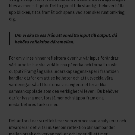
blev av med sitt jobb. Detta gör att du ständigt behöver hålla
upp blicken, titta framåt och spana vad som sker runt omkring
dig.
Om vi ska ta oss från att omsätta input till output, då
behövs reflektion däremellan.
För om vi inte hinner reflektera över hur vår input förändrar
vårt arbete, hur ska vi då kunna påverka och förbättra vår
output? Framgångsrika ledarskapsegenskaper i framtiden
handlar därför om att se helheter och att utveckla våra
värderingar så att kartorna vi navigerar efter är lika
sammankopplade som den verklighet vi lever i. Du behöver
därför lyssna mer, förstå mer och släppa fram dina
medarbetares tankar mer.
Det är först när vi reflekterar som vi processar, analyserar och
utvärderar det vi tar in. Genom reflektion blir sambandet
mellan orsak och verkan tydligt och leder till ett mer