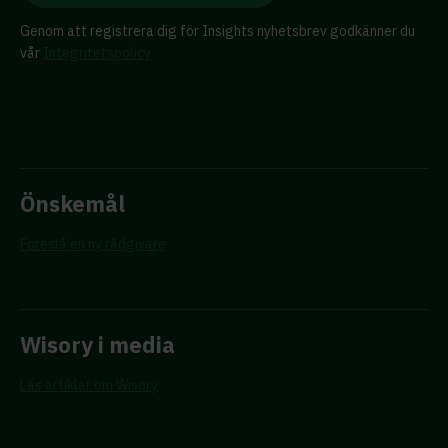
Genom att registrera dig för Insights nyhetsbrev godkänner du
vår
Integritetspolicy
Önskemål
Föreslå en ny rådgivare
Wisory i media
Läs artiklar om Wisory