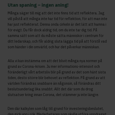
Utan spaning – in
g
en aning!
Många säger till mig att det inte finns tid att reflektera. Jag
vill påstå att många inte har tid för reflektion, för att man inte
har just reflekterat. Denna onda cirkeln är det lätt att hamna i
för evigt. Du får dock aldrig tid, om du inte tar dig tid. På
samma sätt som att du måste sätta människor i centrum för
ditt ledarskap, och får aldrig sluta lägga tid på att förstå vad
som händer i din omvärld, och hur det påverkar människan.
Alla vi kan instämma om att det blivit många nya normer på
grund av Corona-krisen. Ju mer informations-intensivt och
föränderligt vårt arbetsliv blir på grund av det som hänt sista
tiden, desto större blir behovet av reflektion. På grund av att
världen förändras snabbare än någonsin, så förändras ditt
beslutsunderlag lika snabbt. Allt det där som du drog
slutsatser kring innan Corona, det stämmer ju inte längre.
Den där kalkylen som låg till grund för investeringsbeslutet,
den gick upp i rök. Medarbetaren som skulle utföra uppdraget