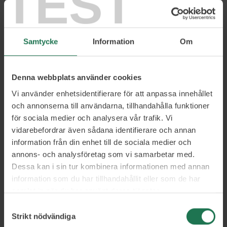
TEST
Samtycke
Information
Om
Denna webbplats använder cookies
Boka nu!
Vi använder enhetsidentifierare för att anpassa innehållet
och annonserna till användarna, tillhandahålla funktioner
för sociala medier och analysera vår trafik. Vi
Svante Randlert
vidarebefordrar även sådana identifierare och annan
Business and People Advisor
information från din enhet till de sociala medier och
annons- och analysföretag som vi samarbetar med.
Dessa kan i sin tur kombinera informationen med annan
Gotländsk 4-barnspappa som är en av Nordens mest anlitade
information som du har tillhandahållit eller som de har
rådgivare med över 150 föredrag per år. Han har genom åren
samlat in när du har använt deras tjänster.
hjälpt hundratals organisationer och tiotusentals chefer.
Grundare och vd för tjänsten Wisory.
Samtyckesval
Strikt nödvändiga