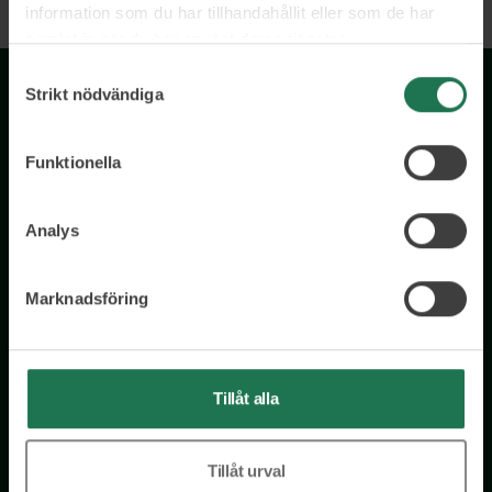
information som du har tillhandahållit eller som de har
samlat in när du har använt deras tjänster.
Samtyckesval
Strikt nödvändiga
Funktionella
Analys
Wisory International AB
c/o A House Ark
Marknadsföring
Östermalmsgatan 26a
114 26 Stockholm
Tel: 076 231 77 14
Tillåt alla
Kontakta oss
Tillåt urval