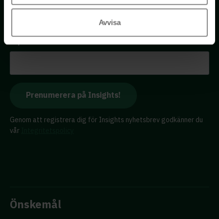
Få tillgång till kostnadsfria insikter från våra olika kloka
Avvisa
rådgivare – direkt i din inkorg.
E-postadress
Genom att registrera dig för Insights nyhetsbrev godkänner du
vår
Integritetspolicy
Önskemål