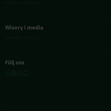
Föreslå en ny rådgivare
Wisory i media
Läs artiklar om Wisory
Följ oss
LinkedIn
Instagram
Facebook
YouTube