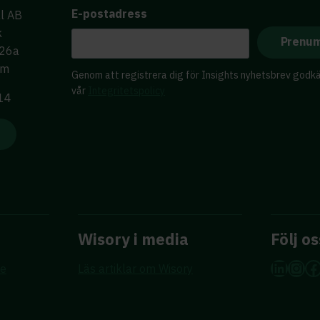
E-postadress
al AB
k
 26a
lm
Genom att registrera dig för Insights nyhetsbrev godk
vår
Integritetspolicy
 14
Wisory i media
Följ os
Linke
Ins
F
re
Läs artiklar om Wisory