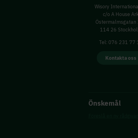
Wisory Internation
c/o A House Ar
Östermalmsgatan
114 26 Stockho
Tel: 076 231 77
Kontakta oss
Önskemål
Föreslå en ny rådgiva