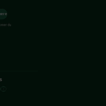
änner du
s
dIn
tagram
acebook
YouTube