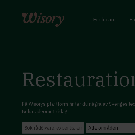
Skip
to
content
För ledare
Fö
Restauratio
På Wisorys plattform hittar du några av Sveriges le
Boka videomöte idag.