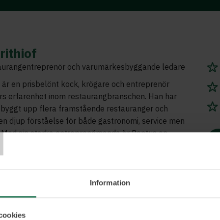
rithiof
taurangentreprenör och varumärkesbyggande ledare
f är en prisbelönt kock, krögare och entreprenör
rs erfarenhet inom restaurangbranschen. Han har
 byggt upp flera framstående restauranger och
T
n djup förståelse för både gastronomi, service men
 Med sin starka entreprenörsanda är Pontus en
t på att skapa hållbara och framgångsrika
ksamheter och ständigt hitta nya vägar genom
kande och förmåga att bygga starka
r. Kort och gott en innovativ företagsledare i
Information
n.
cookies