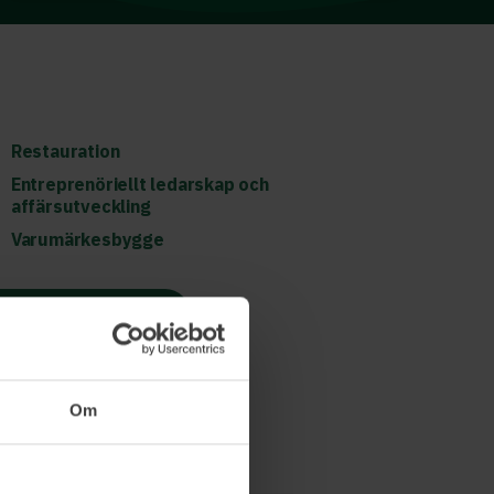
Restauration
Entreprenöriellt ledarskap och
affärsutveckling
Varumärkesbygge
Läs mer och boka
Om