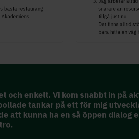
Jag arbetar allti
es bästa restaurang
snarare än resurse
a Akademiens
tillgå just nu.
Det finns alltid 
bara hitta en väg 
l confirming current thought and su
tion.