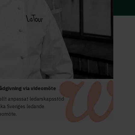
ådgivning via videomöte
uellt anpassat ledarskapsstöd
oka Sveriges ledande
deomöte.