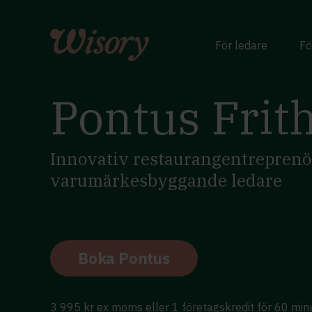
Skip
to
content
För ledare
Fö
Pontus Frith
Innovativ restaurangentreprenö
varumärkesbyggande ledare
Boka Pontus
3 995 kr ex moms eller 1 företagskredit för 60 min