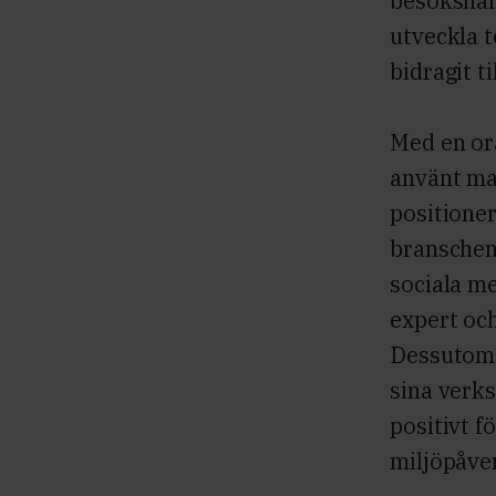
besöksnär
utveckla t
bidragit t
Med en or
använt ma
positione
branschen
sociala m
expert oc
Dessutom 
sina verk
positivt f
miljöpåve