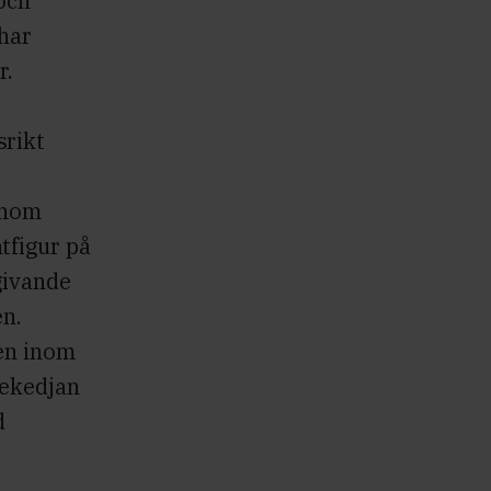
och
 har
r.
srikt
inom
tfigur på
givande
en.
en inom
dekedjan
d