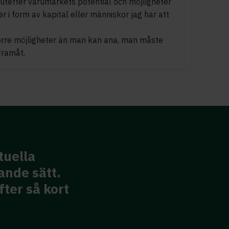
d utefter varumärkets potential och möjligheter
r i form av kapital eller människor jag har att
större möjligheter än man kan ana, man måste
framåt.
To have someone exter
advise or bounce ide
ggesting
your own organisatio
might strengthen your
wouldn't get otherwi