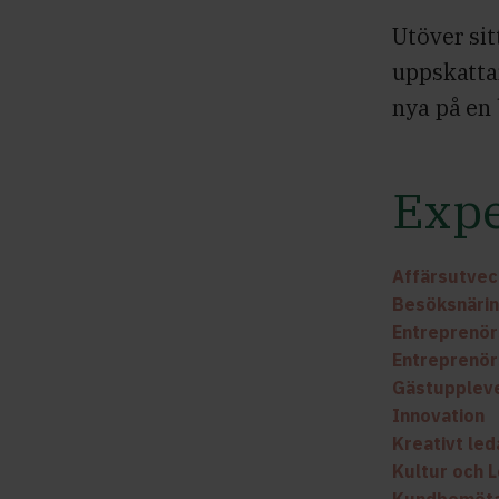
Utöver si
uppskattar
nya på en
Expe
Affärsutvec
Besöksnäri
Entreprenö
Entreprenörs
Gästupplev
Innovation
Kreativt le
Kultur och 