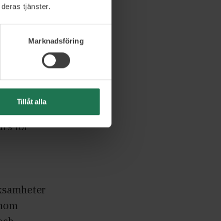
hen, med
deras tjänster.
cenniers
Marknadsföring
s
Tillåt alla
 och
urs för
rksamheter
inom