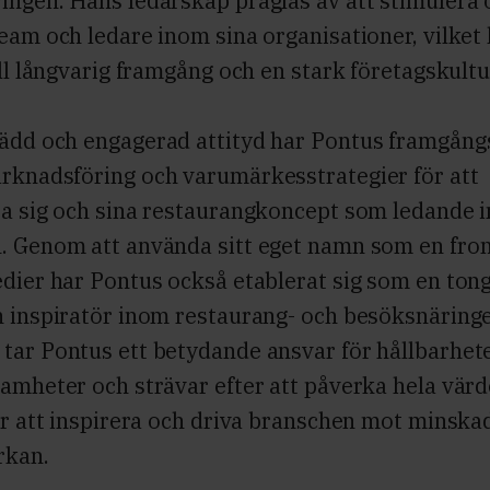
ingen. Hans ledarskap präglas av att stimulera 
eam och ledare inom sina organisationer, vilket
ill långvarig framgång och en stark företagskultu
ädd och engagerad attityd har Pontus framgång
rknadsföring och varumärkesstrategier för att
ra sig och sina restaurangkoncept som ledande 
. Genom att använda sitt eget namn som en fron
edier har Pontus också etablerat sig som en ton
h inspiratör inom restaurang- och besöksnäring
tar Pontus ett betydande ansvar för hållbarhet
samheter och strävar efter att påverka hela vär
ör att inspirera och driva branschen mot minska
rkan.