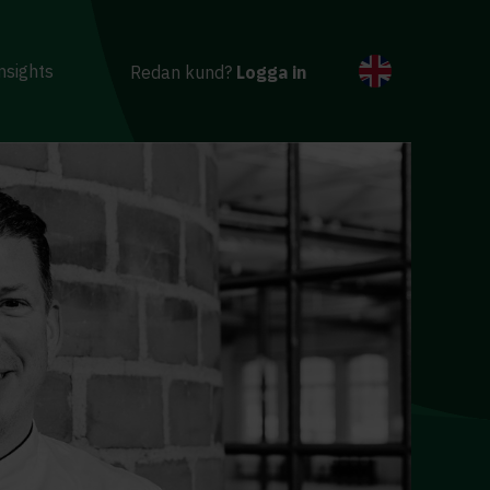
nsights
Redan kund?
Logga in