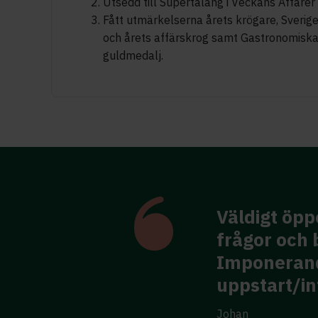
Utsedd till Supertalang i Veckans Affärer
Fått utmärkelserna årets krögare, Sverig
och årets affärskrog samt Gastronomisk
guldmedalj.
t in på aktuella
ig utvecklande sätt.
Very helpfu
 dialog efter så kort
future direc