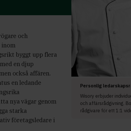
krögare och
t inom
rikt byggt upp flera
 med en djup
 men också affären.
ntus en ledande
Personlig ledarskapsr
ngsrika
Wisory erbjuder individ
itta nya vägar genom
och affärsrådgivning. B
gga starka
rådgivare för ett 1:1 vi
ativ företagsledare i