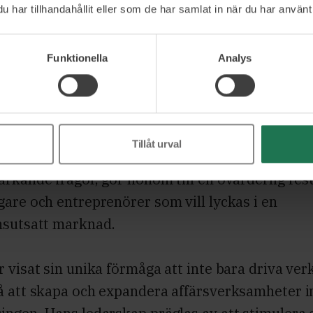
 en framstående ledare inom restaurangbransc
har tillhandahållit eller som de har samlat in när du har använt 
märkelser som Sveriges bästa restaurang och
iska Akademiens Guldmedalj. Med över två de
Funktionella
Analys
t som kock, krögare och entreprenör har Pontu
ikt byggt och lett flera internationellt erkända
gkoncept under Pontus Group.
Tillåt urval
ttande erfarenhet från verksamhetsutveckling
rkande frågor, gör honom till en ovärderlig res
are och entreprenörer som vill lyckas i en
sutsatt marknad.
 visat sin unika förmåga att inte bara driva ve
å att skapa och expandera affärsverksamheter 