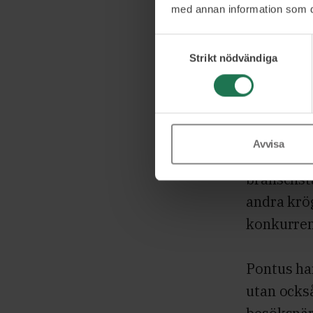
Pontus är
med annan information som du 
en rad ut
Samtyckesval
Gastronom
Strikt nödvändiga
erfarenhe
framgångsr
restauran
Avvisa
Hans omfa
branschstä
andra krög
konkurren
Pontus har
utan ocks