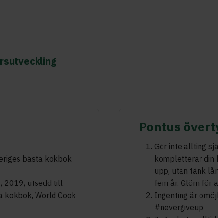
ärsutveckling
Pontus övert
Gör inte allting s
veriges bästa kokbok
kompletterar din 
upp, utan tänk lån
 2019, utsedd till
fem år. Glöm för al
ta kokbok, World Cook
Ingenting är omöjli
#nevergiveup