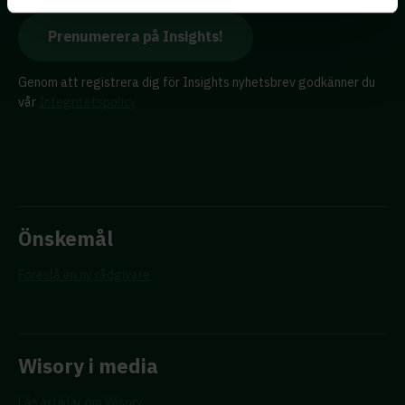
Genom att registrera dig för Insights nyhetsbrev godkänner du
vår
Integritetspolicy
Önskemål
Föreslå en ny rådgivare
Wisory i media
Läs artiklar om Wisory