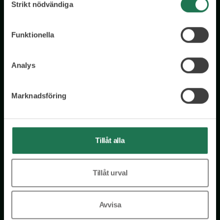
Strikt nödvändiga
Funktionella
Wisory International AB
c/o A House Ark
Östermalmsgatan 26a
Analys
114 26 Stockholm
Tel: 076 231 77 14
Marknadsföring
Kontakta oss
Tillåt alla
Få tillgång till kostnadsfria insikter från våra olika kloka
rådgivare – direkt i din inkorg.
Tillåt urval
E-postadress
Avvisa