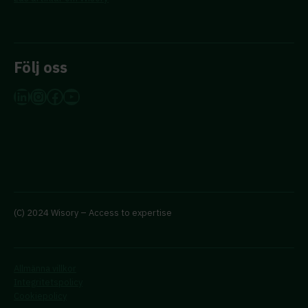
Följ oss
LinkedIn
Instagram
Facebook
YouTube
(C) 2024 Wisory – Access to expertise
Allmänna villkor
Integritetspolicy
Cookiepolicy