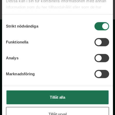
Dessa kan i sin tur kombinera informationen med annan
information som du har tillhandahållit eller som de har
samlat in när du har använt deras tjänster.
Samtyckesval
Strikt nödvändiga
Funktionella
Analys
Wisory International AB
Marknadsföring
c/o A House Ark
Östermalmsgatan 26a
114 26 Stockholm
Tel: 076 231 77 14
Tillåt alla
Kontakta oss
Tillåt urval