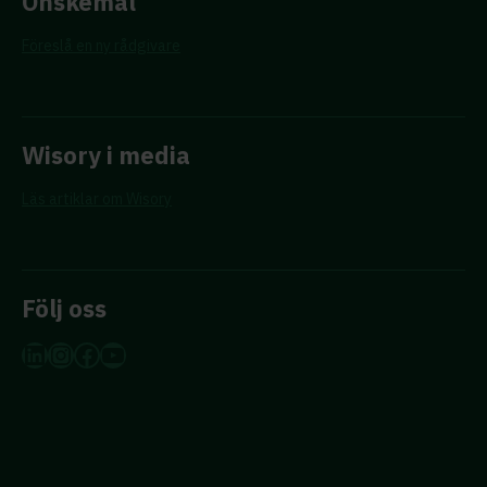
Önskemål
Föreslå en ny rådgivare
Wisory i media
Läs artiklar om Wisory
Följ oss
LinkedIn
Instagram
Facebook
YouTube