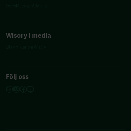
Föreslå en ny rådgivare
Wisory i media
Läs artiklar om Wisory
Följ oss
LinkedIn
Instagram
Facebook
YouTube