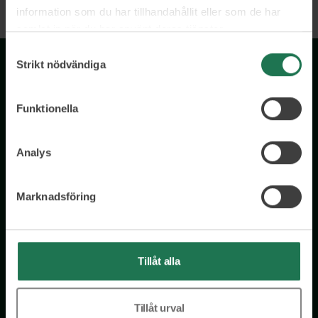
information som du har tillhandahållit eller som de har
samlat in när du har använt deras tjänster.
Samtyckesval
Strikt nödvändiga
Funktionella
Analys
Wisory International AB
c/o A House Ark
Marknadsföring
Östermalmsgatan 26a
114 26 Stockholm
Tel: 076 231 77 14
Tillåt alla
Kontakta oss
Tillåt urval