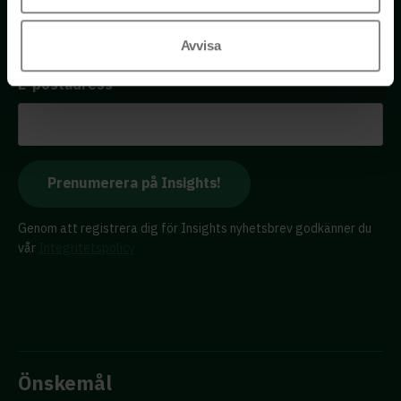
Få tillgång till kostnadsfria insikter från våra olika kloka
Avvisa
rådgivare – direkt i din inkorg.
E-postadress
Genom att registrera dig för Insights nyhetsbrev godkänner du
vår
Integritetspolicy
Önskemål