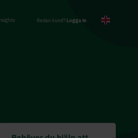
nsights
Redan kund?
Logga in
Behöver du hjälp att