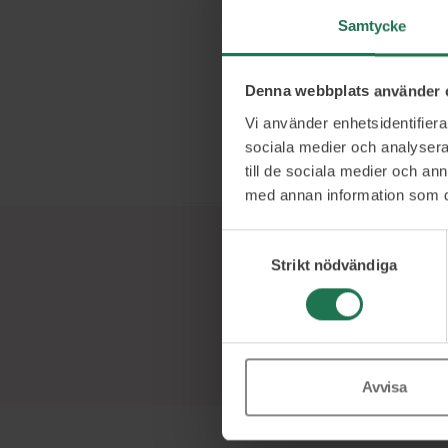
kommer föränd
hjälper dig att
Samtycke
organisationer
säljbakgrund 
Denna webbplats använder 
till strategisk
Vi använder enhetsidentifierar
framgångsrika
sociala medier och analysera 
hur man skalar
till de sociala medier och a
med annan information som du 
Samtyckesval
Strikt nödvändiga
Avvisa