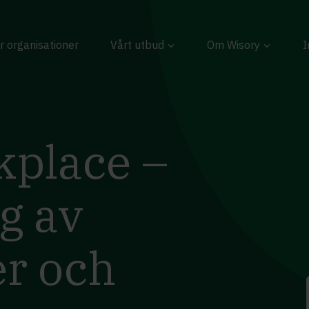
r organisationer
Vårt utbud
Om Wisory
I
kplace –
ng av
er och