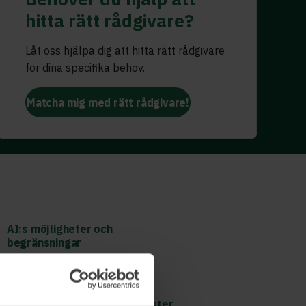
hitta rätt rådgivare?
Låt oss hjälpa dig att hitta rätt rådgivare
för dina specifika behov.
Matcha mig med rätt rådgivare!
AI:s möjligheter och
begränsningar
Leda effektivt i hybrida
organisationer & framtidens
digitala arbetsplatser
Skala upp nya affärer & tjänster