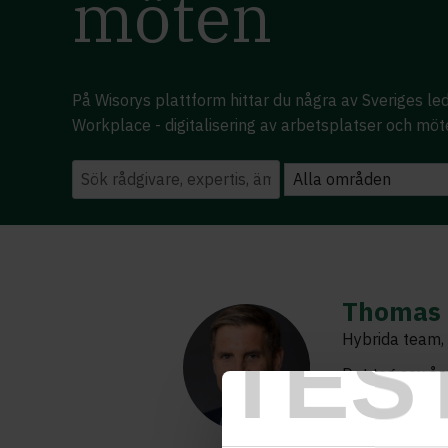
möten
På Wisorys plattform hittar du några av Sveriges l
Workplace - digitalisering av arbetsplatser och mö
Thomas 
TES
Hybrida team, d
Det tog sex år
världen över. 
Facebook – str