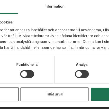
ra allt – och du måste förstå varför. Thomas
 koppla ihop hur AI kan förändra affärer,
Information
 och skapa värde. Med sin internationella
och unika förmåga att översätta tekniska begrepp
cookies
a beslut har han stor erfarenhet av att bygga
e för att anpassa innehållet och annonserna till användarna, tillh
 hybrida team i en balanserad arbetsmiljö – samt
vår trafik. Vi vidarebefordrar även sådana identifierare och anna
 upp affärer internationellt.
nnons- och analysföretag som vi samarbetar med. Dessa kan i sin
har tillhandahållit eller som de har samlat in när du har använt 
Funktionella
Analys
Ett urval av våra kunder
Tillåt urval