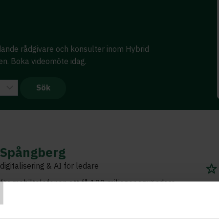
edande rådgivare och konsulter inom Hybrid
ten. Boka videomöte idag.
Spångberg
T
igitalisering & AI för ledare
 för mobiltelefonen att få 100 miljoner användare
Internet hade lika många användare efter sju år.
ax under fem år. ChatGPT tog tre månader. AI