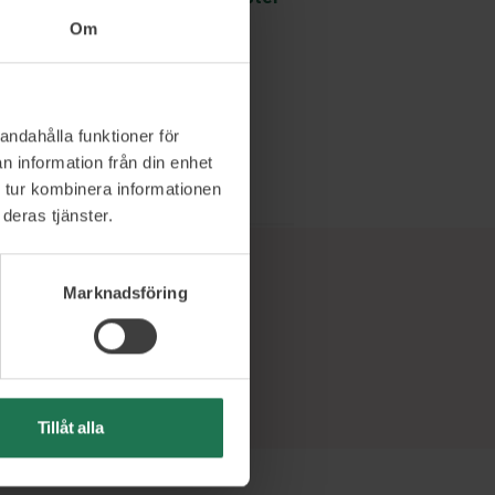
internationellt
Om
Läs mer och boka
andahålla funktioner för
n information från din enhet
 tur kombinera informationen
deras tjänster.
Marknadsföring
Tillåt alla