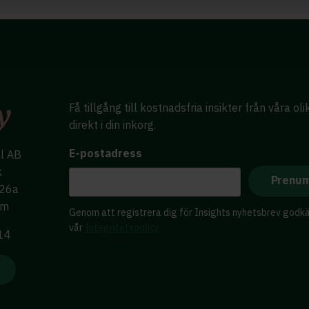
Få tillgång till kostnadsfria insikter från våra ol
direkt i din inkorg.
E-postadress
al AB
k
 26a
lm
Genom att registrera dig för Insights nyhetsbrev godk
vår
Integritetspolicy
 14