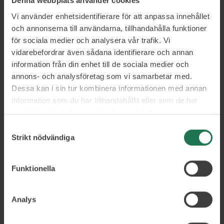
Denna webbplats använder cookies
Vi använder enhetsidentifierare för att anpassa innehållet
och annonserna till användarna, tillhandahålla funktioner
för sociala medier och analysera vår trafik. Vi
vidarebefordrar även sådana identifierare och annan
information från din enhet till de sociala medier och
Brian van den Brink
annons- och analysföretag som vi samarbetar med.
Dessa kan i sin tur kombinera informationen med annan
Health Performance Advisor
information som du har tillhandahållit eller som de har
Är en framgångsrik entreprenör och hälsocoach som hjälpt
samlat in när du har använt deras tjänster.
många att komma i form för livet. Han är hälsocoachen som
Samtyckesval
genom sitt schyssta bemötande, sin omfattande erfarenhet
Strikt nödvändiga
och sina ärliga svar får till bestående hälsoförbättringar
hos sina kunder.
Hållbar livsstil
Funktionella
Kost
Analys
Träning