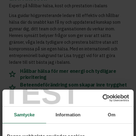
Expert på hållbar hälsa, kost och prestation i balans
Lisa guidar högpresterande ledare till effektiv och hållbar
hälsa där du snabbt kan få ny och uppdaterad kunskap som
gynnar dig, ditt team och organisationen du verkar inom.
Hennes synsätt belyser frågor som ger svar att sätta
gränser, våga leda tydligare och prestera bättre utan att
kompromissa på sin egen hälsa. Med en internationell och
entreprenöriell bakgrund tar Lisa tryggt vid för att göra
ledare till sitt bästa jag i balans.
Hållbar hälsa för mer energi och tydligare
prioritering
TEST
Beteendeförändring som skapar inre trygghet
och självtillit
Gränssättning och glasklar kommunikation
Samtycke
Information
Om
Läs mer och boka