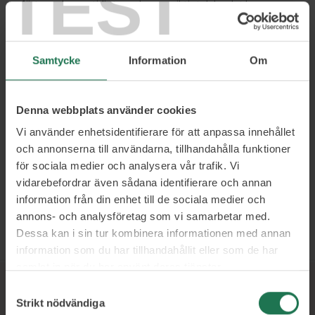
TEST
förtroende, samtidigt som hon uppriktigt delar det hon ser
och uppfattar, har hon med framgång lett otaliga ledare och
grupper ur krissituationer, infekterade konflikter och andra
utmaningar som andra inte rått på.
Samtycke
Information
Om
Ledarskap – utmaningar i ledarrollen,
ledarskapsbehov för situation, grupp och
individ
Denna webbplats använder cookies
Grupputveckling – gruppdynamik,
kommunikation, tillskapande, psykologisk
Vi använder enhetsidentifierare för att anpassa innehållet
trygghet
och annonserna till användarna, tillhandahålla funktioner
Konflikthantering – medling och
för sociala medier och analysera vår trafik. Vi
konfliktlösning, förebyggande,
vidarebefordrar även sådana identifierare och annan
kompetensutveckling i ämnet
information från din enhet till de sociala medier och
annons- och analysföretag som vi samarbetar med.
Läs mer och boka
Dessa kan i sin tur kombinera informationen med annan
information som du har tillhandahållit eller som de har
samlat in när du har använt deras tjänster.
Samtyckesval
Strikt nödvändiga
Ett urval av våra kunder