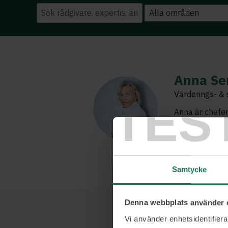
Anna Se
Värderings- & 
TES
Anna är chefen
kombinera målu
skapar på väg
ledet.
Samtycke
Denna webbplats använder 
Vi använder enhetsidentifierar