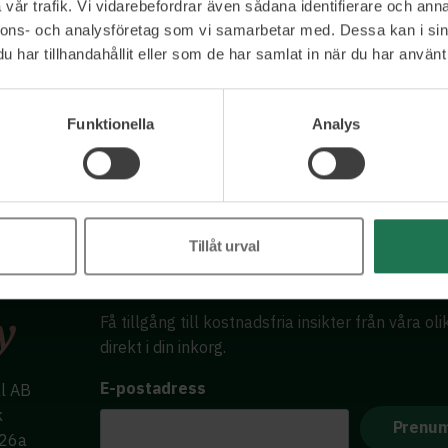
vår trafik. Vi vidarebefordrar även sådana identifierare och anna
nnons- och analysföretag som vi samarbetar med. Dessa kan i sin
har tillhandahållit eller som de har samlat in när du har använt 
Funktionella
Analys
Tillåt urval
Få tillgång till kostnadsfria insikter från våra ol
direkt i din inkorg.
E-postadress
al AB
k
 26a