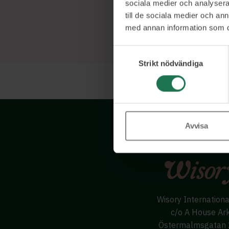
sociala medier och analysera 
till de sociala medier och a
med annan information som du 
Samtyckesval
Strikt nödvändiga
Avvisa
Wisory Internation
c/o A House Ar
Östermalmsgatan