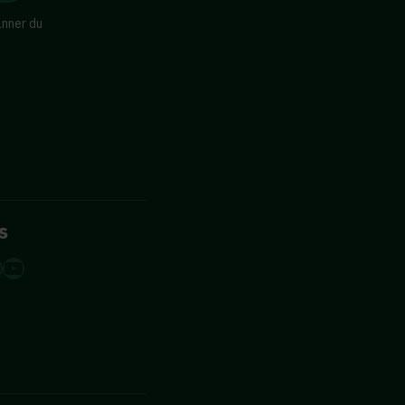
änner du
s
dIn
tagram
acebook
YouTube