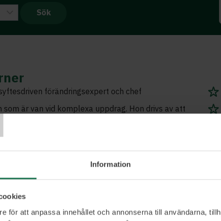
rner
syftesdriven förändringsexpert och chef
T
 som är van vid komplexa uppdrag. Hon drivs av att
ppfyllnad med att hitta ett högre syfte, och
en dit meningsfullhet och engagemang genom hela
Information
cookies
e för att anpassa innehållet och annonserna till användarna, tillh
Ett urval av våra kunder