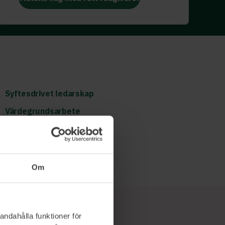
Syftesdrivet ledarskap
Värdegrundsarbete
Chefsrådgivning
Läs mer och boka
Om
andahålla funktioner för