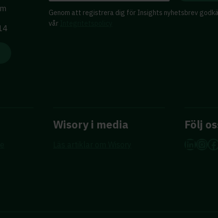
lm
Genom att registrera dig för Insights nyhetsbrev godk
vår
Integritetspolicy
 14
Wisory i media
Följ os
Linke
Ins
F
re
Läs artiklar om Wisory