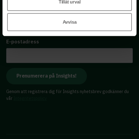
Tillåt urval
Avvisa
Få tillgång till kostnadsfria insikter från våra olika kloka
rådgivare – direkt i din inkorg.
E-postadress
Genom att registrera dig för Insights nyhetsbrev godkänner du
vår
Integritetspolicy