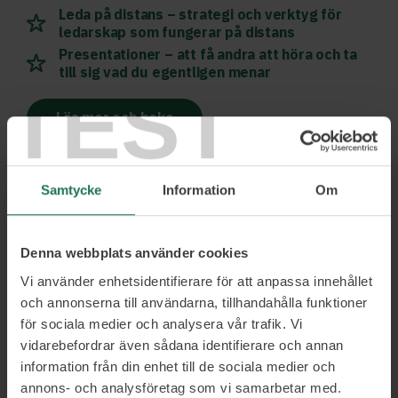
Leda på distans – strategi och verktyg för
ledarskap som fungerar på distans
Presentationer – att få andra att höra och ta
till sig vad du egentligen menar
TEST
Läs mer och boka
Samtycke
Information
Om
Ett urval av våra kunder
Denna webbplats använder cookies
Vi använder enhetsidentifierare för att anpassa innehållet
och annonserna till användarna, tillhandahålla funktioner
för sociala medier och analysera vår trafik. Vi
vidarebefordrar även sådana identifierare och annan
information från din enhet till de sociala medier och
annons- och analysföretag som vi samarbetar med.