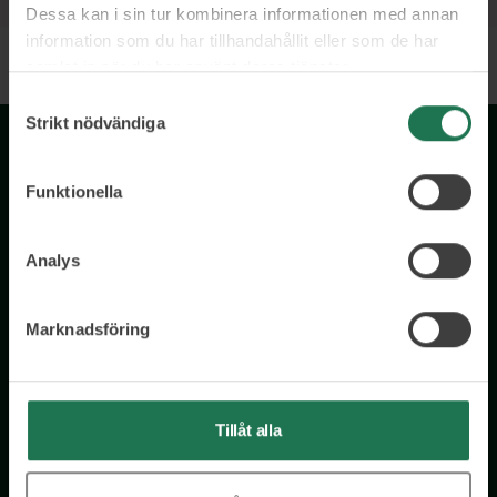
Dessa kan i sin tur kombinera informationen med annan
information som du har tillhandahållit eller som de har
samlat in när du har använt deras tjänster.
Samtyckesval
Strikt nödvändiga
Funktionella
Analys
Wisory International AB
Marknadsföring
c/o A House Ark
Östermalmsgatan 26a
114 26 Stockholm
Tillåt alla
Tel: 076 231 77 14
Kontakta oss