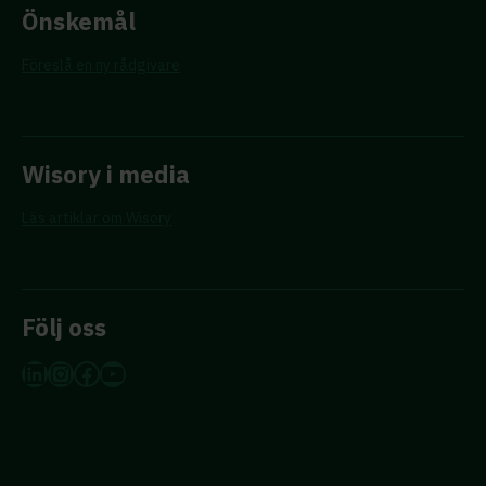
Önskemål
Föreslå en ny rådgivare
Wisory i media
Läs artiklar om Wisory
Följ oss
LinkedIn
Instagram
Facebook
YouTube