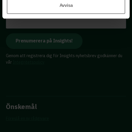
Avvisa
E-postadress
Genom att registrera dig för Insights nyhetsbrev godkänner du
vår
Integritetspolicy
Önskemål
Föreslå en ny rådgivare