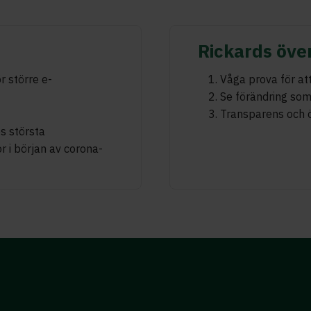
Rickards öve
r större e-
Våga prova för att
Se förändring som 
Transparens och ö
s största
r i början av corona-
e vidgade våra perspektiv och gav 