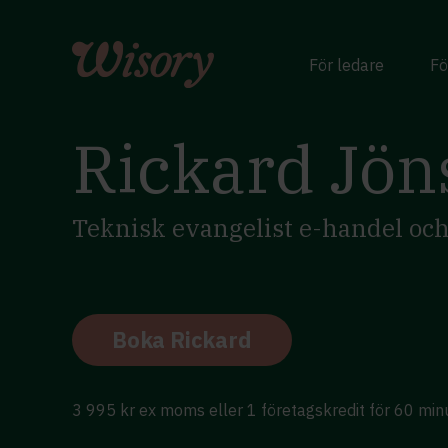
Skip
to
content
För ledare
Fö
Rickard Jön
Teknisk evangelist e-handel och 
Boka Rickard
3 995 kr ex moms eller 1 företagskredit för 60 min