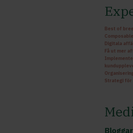
Expe
Best of bree
Composabl
Digitala aff
Få ut mer af
Implementer
kunduppleve
Organiserin
Strategi för
Med
Bloggar