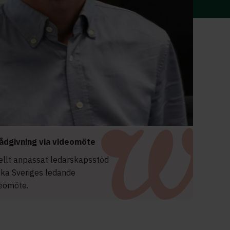
ådgivning via videomöte
uellt anpassat ledarskapsstöd
oka Sveriges ledande
deomöte.