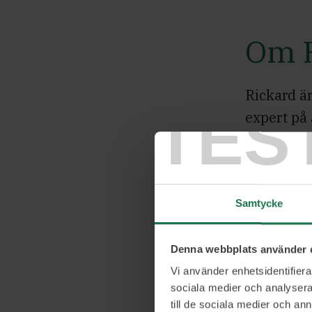
Om 
Rickard ä
TES
expert på 
företag i
e-handel ä
och ökade 
Samtycke
Med en fö
för effekt
Denna webbplats använder 
lösningar 
Vi använder enhetsidentifierar
sociala medier och analysera 
vara trans
till de sociala medier och a