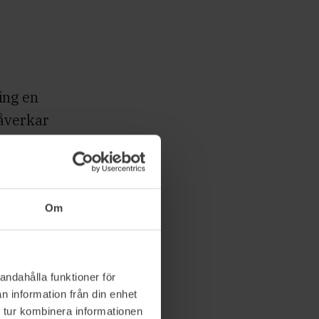
ing en
påverkar
tens inom
analyser
Om
h redogöra
 hitta
jan att
andahålla funktioner för
n information från din enhet
gelse av
 tur kombinera informationen