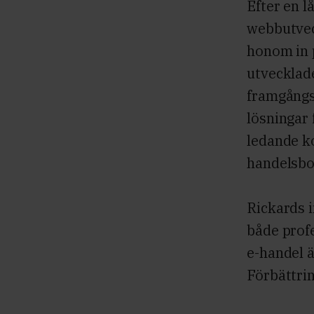
Efter en 
webbutvec
honom in 
utvecklad
framgångsr
lösningar f
ledande k
handelsbo
Rickards i
både profe
e-handel ä
Förbättrin