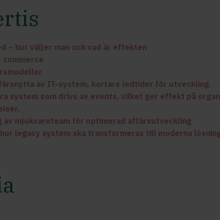
rtis
d – hur väljer man och vad är effekten
e commerce
ärsmodeller
färsnytta av IT-system, kortare ledtider för utveckling.
a system som drivs av events, vilket ger effekt på organ
lser.
g av mjukvaruteam för optimerad affärsutveckling
 hur legacy system ska transformeras till moderna lösnin
ia