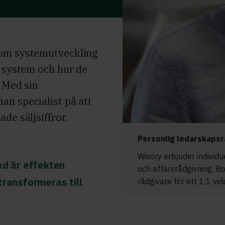
nom systemutveckling
a system och hur de
. Med sin
an specialist på att
de säljsiffror.
Personlig ledarskapsr
Wisory erbjuder individ
ad är effekten
och affärsrådgivning. B
transformeras till
rådgivare för ett 1:1 vi