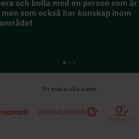
tt sak och samtidigt lika delar inspi
uveränt bollplank och att få denna 
erkligen värde.
Ett urval av våra kunder