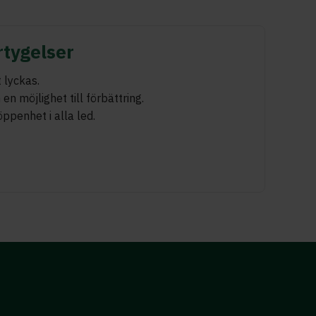
rtygelser
 lyckas.
en möjlighet till förbättring.
ppenhet i alla led.
ny kunskap.