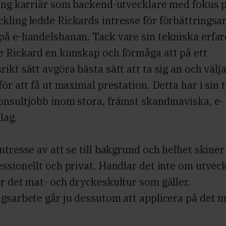
lång karriär som backend-utvecklare med fokus 
kling ledde Rickards intresse för förbättringsa
på e-handelsbanan. Tack vare sin tekniska erfa
e Rickard en kunskap och förmåga att på ett
ikt sätt avgöra bästa sätt att ta sig an och välj
ör att få ut maximal prestation. Detta har i sin tu
onsultjobb inom stora, främst skandinaviska, e-
lag.
ntresse av att se till bakgrund och helhet skine
ssionellt och privat. Handlar det inte om utvec
r det mat- och dryckeskultur som gäller.
gsarbete går ju dessutom att applicera på det m