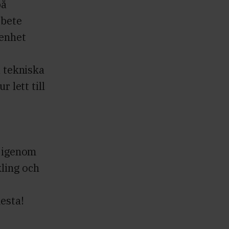
på
rbete
renhet
a tekniska
r lett till
r igenom
kling och
esta!