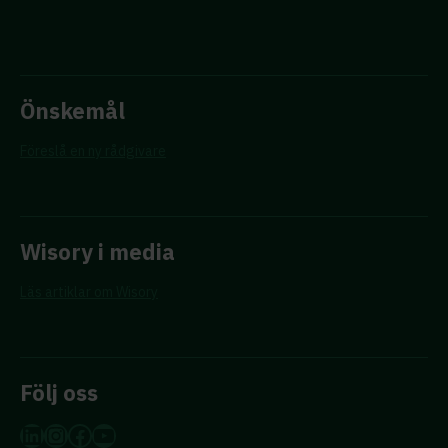
Önskemål
Föreslå en ny rådgivare
Wisory i media
Läs artiklar om Wisory
Följ oss
LinkedIn
Instagram
Facebook
YouTube