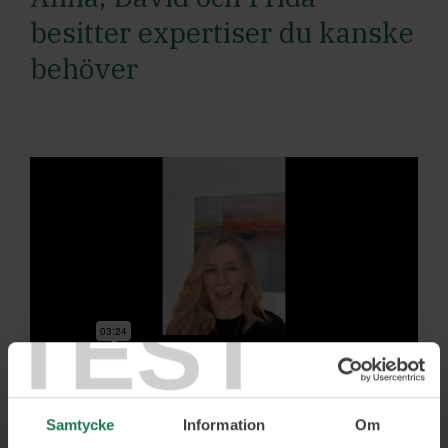
besitter expertiser du kanske
behöver
TEST
Samtycke
Information
Om