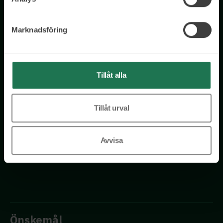
Få tillgång till kostnadsfria insikter från våra olika kloka
Marknadsföring
rådgivare – direkt i din inkorg.
E-postadress
Tillåt alla
Tillåt urval
Genom att registrera dig för Insights nyhetsbrev godkänner du
Avvisa
vår
Integritetspolicy
Önskemål