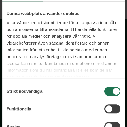
Denna webbplats använder cookies
Vi använder enhetsidentifierare för att anpassa innehållet
och annonserna till användarna, tillhandahålla funktioner
för sociala medier och analysera vår trafik. Vi
vidarebefordrar även sådana identifierare och annan
information från din enhet till de sociala medier och
annons- och analysföretag som vi samarbetar med.
Dessa kan i sin tur kombinera informationen med annan
information som du har tillhandahållit eller som de har
Wisory International AB
samlat in när du har använt deras tjänster.
c/o A House Ark
Samtyckesval
Östermalmsgatan 26a
Strikt nödvändiga
114 26 Stockholm
Tel: 076 231 77 14
Funktionella
Kontakta oss
Analys