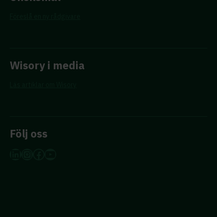
Föreslå en ny rådgivare
Wisory i media
Läs artiklar om Wisory
Följ oss
LinkedIn
Instagram
Facebook
YouTube