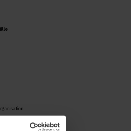
älle
organisation