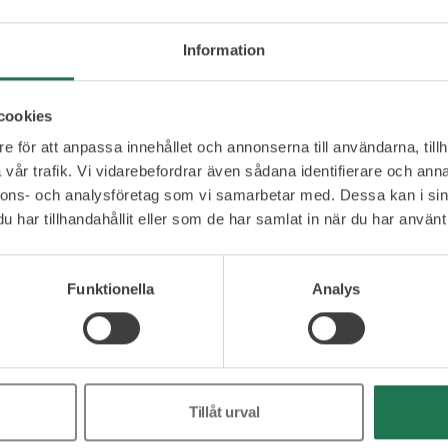
igatoriska fält
Företag
*
Information
cookies
Telefonnummer
*
e för att anpassa innehållet och annonserna till användarna, tillh
vår trafik. Vi vidarebefordrar även sådana identifierare och anna
nnons- och analysföretag som vi samarbetar med. Dessa kan i sin
l sessioner
Ev referens
*
har tillhandahållit eller som de har samlat in när du har använt 
Funktionella
Analys
ner villkoren i
integritetspolicyn
*
Tillåt urval