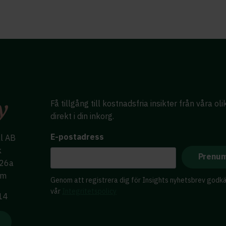
Få tillgång till kostnadsfria insikter från våra ol
direkt i din inkorg.
E-postadress
al AB
k
 26a
lm
Genom att registrera dig för Insights nyhetsbrev godk
vår
Integritetspolicy
 14