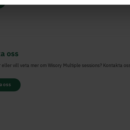
a oss
 eller vill veta mer om Wisory Multiple sessions? Kontakta os
a oss