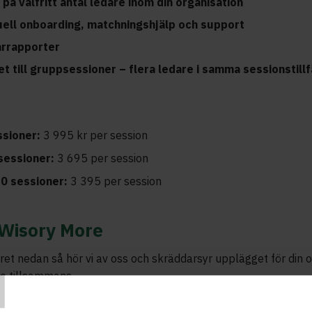
 på valfritt antal ledare inom din organisation
uell onboarding, matchningshjälp och support
arrapporter
et till gruppsessioner – flera ledare i samma sessionstillf
ssioner:
3 995 kr per session
sessioner:
3 695 per session
50 sessioner:
3 395 per session
 Wisory More
T
äret nedan så hör vi av oss och skräddarsyr upplägget för din 
re tillsammans.