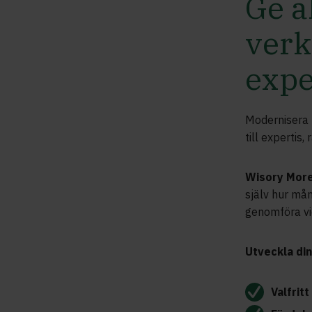
Ge a
verk
expe
Modernisera h
till expertis
Wisory Mor
själv hur mån
genomföra vi
Utveckla din
Valfrit