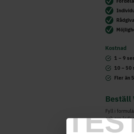
Fördela
Individ
Rådgiv
Möjligh
Kostnad
1 – 9 se
10 – 50 
Fler än 
Beställ
TES
Fyll i formul
och era leda