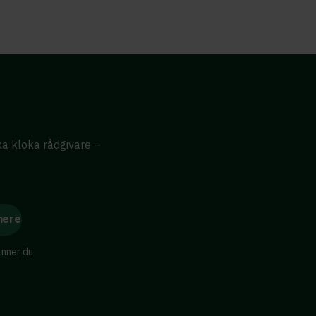
ika kloka rådgivare –
änner du