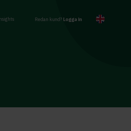
nsights
Redan kund?
Logga in