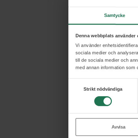
”
” anger obl
*
Namn
*
Samtycke
Denna webbplats använder 
E-post
*
Vi använder enhetsidentifierar
sociala medier och analysera 
till de sociala medier och a
Önskat anta
med annan information som du 
Samtyckesval
Strikt nödvändiga
C
Jag godkän
o
C
n
A
s
P
e
Avvisa
T
n
C