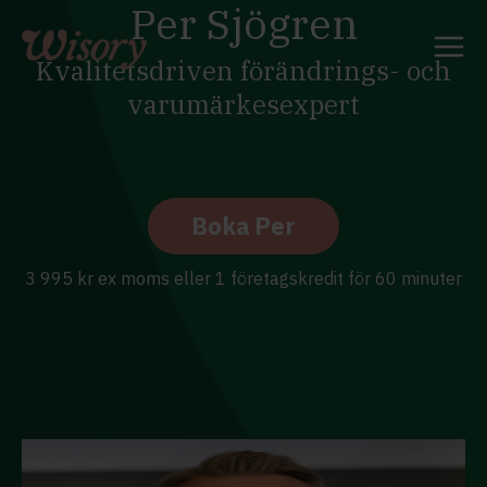
Per Sjögren
Skip
to
content
Kvalitetsdriven förändrings- och
varumärkesexpert
Boka Per
3 995 kr ex moms eller 1 företagskredit för 60 minuter