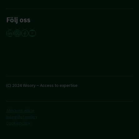
Följ oss
LinkedIn
Instagram
Facebook
YouTube
(C) 2024 Wisory – Access to expertise
Allmänna villkor
Integritetspolicy
Cookiepolicy