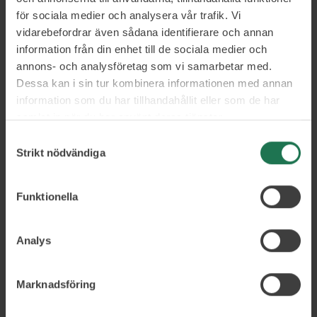
gjort Per till en vass strategisk rådgivare
för sociala medier och analysera vår trafik. Vi
vidarebefordrar även sådana identifierare och annan
som hjälper företag skapa framtidens
information från din enhet till de sociala medier och
varumärken och affärer. Med ett fokus på
annons- och analysföretag som vi samarbetar med.
att driva förändring och jobba nära
Dessa kan i sin tur kombinera informationen med annan
information som du har tillhandahållit eller som de har
kundens kund utvecklar Per företag och
samlat in när du har använt deras tjänster.
varumärken till moderna och relevanta,
Samtyckesval
går från vision till handlingsplan och från
Strikt nödvändiga
omvärldsanalys till de interna frågor som
denna väcker.
Funktionella
Några vanliga frågeställningar som Per
Analys
jobbar med är hur man ska attrahera
Marknadsföring
morgondagens kunder och arbetskraft,
hur man kan göra ett varumärke