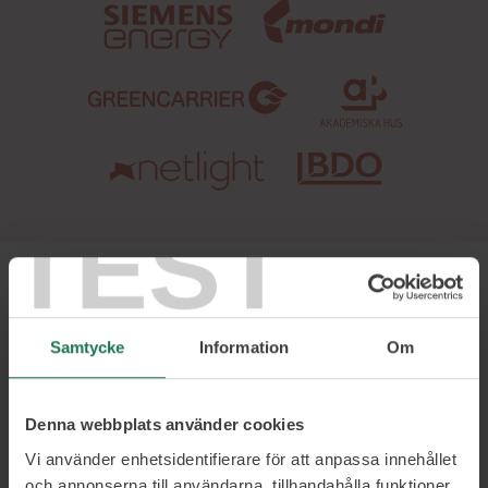
TEST
Samtycke
Information
Om
Om Per
Denna webbplats använder cookies
Hans årtionden av arbete med
Vi använder enhetsidentifierare för att anpassa innehållet
kommunikation och varumärken har
och annonserna till användarna, tillhandahålla funktioner