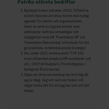
Patriks största bedrifter
Nysläppt boken (oktober, 2023): 'Effektiva
möten: Konsten att driva möten med tydlig
agenda' för chefer och organisationer.
Samt en serie av utgivna böcker som
adresserar centrala utmaningar och
möjligheter inom HR: 'Framtidens HR' och
'Framtidens Rekrytering' utformade för att
ge praktiska, evidensbaserade lösningar.
Att, under 2021, komma med i 'TOP 250
most influential people in HR worldwide' och
att, i 2019 nå finalplats i Framtidsgalan, i
kategorin 'Årets karriär'.
Viljan att driva min kunskap har lett mig dit
jag är idag. Jag vet vad som funkar och
vågar testa det för att jag har sett att det
funkar.