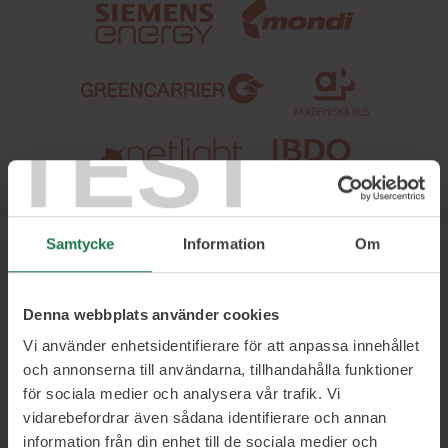
TEST
Samtycke
Information
Om
Denna webbplats använder cookies
Vi använder enhetsidentifierare för att anpassa innehållet
Om Patrik
och annonserna till användarna, tillhandahålla funktioner
för sociala medier och analysera vår trafik. Vi
Patrik är den globalt erkända HR-
vidarebefordrar även sådana identifierare och annan
experten som, inte bara optimerar utan
information från din enhet till de sociala medier och