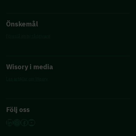
Önskemål
Föreslå en ny rådgivare
Wisory i media
Läs artiklar om Wisory
Följ oss
LinkedIn
Instagram
Facebook
YouTube