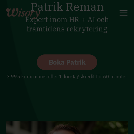
Patrik Reman
Skip
to
content
Expert inom HR + AI och
framtidens rekrytering
Boka Patrik
3 995 kr ex moms eller 1 företagskredit för 60 minuter