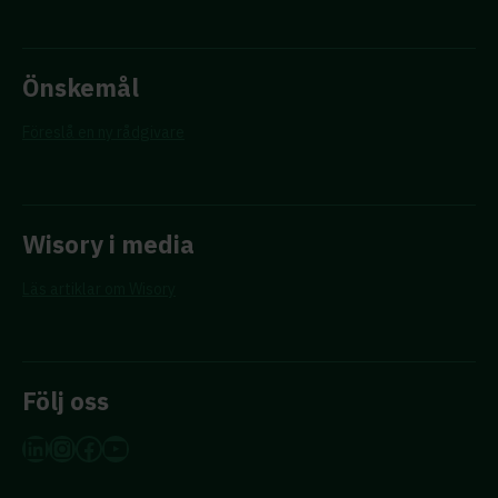
Önskemål
Föreslå en ny rådgivare
Wisory i media
Läs artiklar om Wisory
Följ oss
LinkedIn
Instagram
Facebook
YouTube