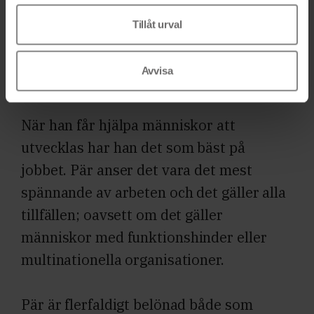
emotionella ledarskapet är framtiden
Tillåt urval
enligt Pär, helt utan pekpinnar. Ett
transparent ledarskap där man vågar
Avvisa
visa alla sidor av sig själv som människa.
När han får hjälpa människor att
utvecklas har han det som bäst på
jobbet. Pär anser det vara det mest
spännande av arbeten och det gäller alla
tillfällen; oavsett om det gäller
människor med funktionshinder eller
multinationella organisationer.
Pär är flerfaldigt belönad både som