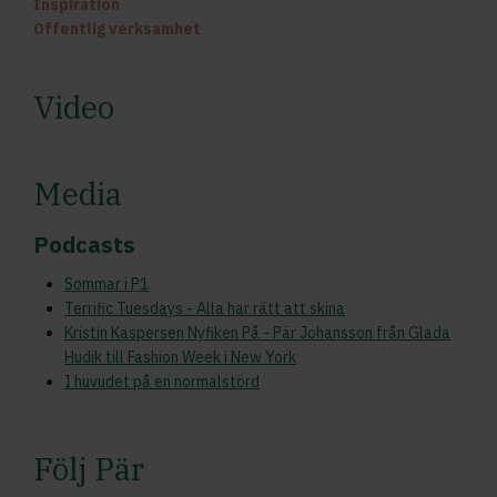
Inspiration
Offentlig verksamhet
Video
Media
Podcasts
Sommar i P1
Terrific Tuesdays - Alla har rätt att skina
Kristin Kaspersen Nyfiken På - Pär Johansson från Glada
Hudik till Fashion Week i New York
I huvudet på en normalstörd
Följ Pär