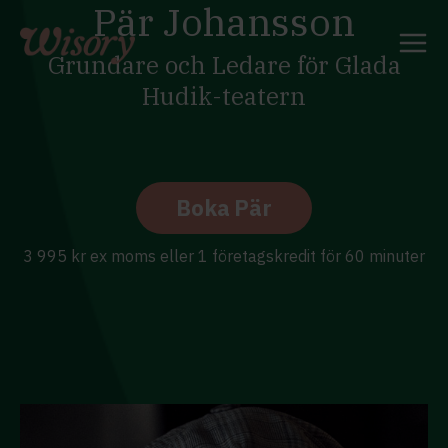
Pär Johansson
Skip
to
content
Grundare och Ledare för Glada
Hudik-teatern
Boka Pär
3 995 kr ex moms eller 1 företagskredit för 60 minuter