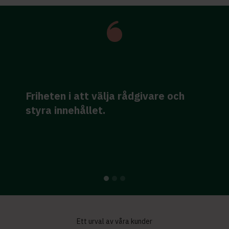
That the right sort of questions,
trigger me to reflect and offers the
realisation of that I have the right
answer within me
Ett urval av våra kunder