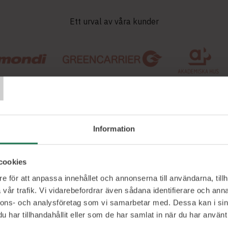
Ett urval av våra kunder
T
Information
Mona
cookies
 med en svensk pappa och egyptisk mamma ga
e för att anpassa innehållet och annonserna till användarna, tillh
ch förståelse för två väldigt olika kulturer. Kärle
vår trafik. Vi vidarebefordrar även sådana identifierare och anna
nnons- och analysföretag som vi samarbetar med. Dessa kan i sin
ick jag i blodet då jag hade släkt i både Egypten
har tillhandahållit eller som de har samlat in när du har använt 
kså bott i perioder.