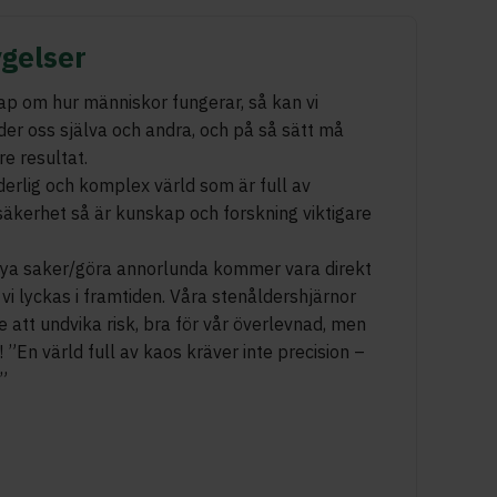
gelser
p om hur människor fungerar, så kan vi
eder oss själva och andra, och på så sätt må
re resultat.
derlig och komplex värld som är full av
säkerhet så är kunskap och forskning viktigare
nya saker/göra annorlunda kommer vara direkt
vi lyckas i framtiden. Våra stenåldershjärnor
att undvika risk, bra för vår överlevnad, men
! ”En värld full av kaos kräver inte precision –
”