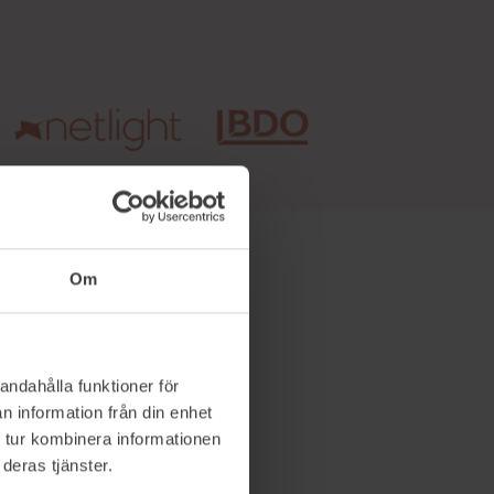
Om
v en
andahålla funktioner för
ken till
n information från din enhet
 tur kombinera informationen
 och USA,
deras tjänster.