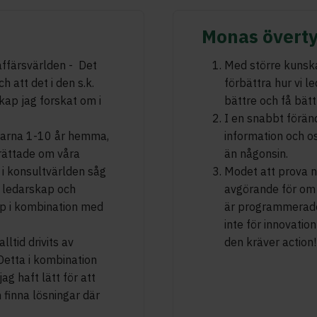
Monas överty
 affärsvärlden - Det
Med större kunska
h att det i den s.k.
förbättra hur vi l
kap jag forskat om i
bättre och få bätt
I en snabbt förän
drarna 1-10 år hemma,
information och o
erättade om våra
än någonsin.
 i konsultvärlden såg
Modet att prova 
, ledarskap och
avgörande för om 
p i kombination med
är programmerade 
inte för innovation
ltid drivits av
den kräver action!
 Detta i kombination
ag haft lätt för att
h finna lösningar där