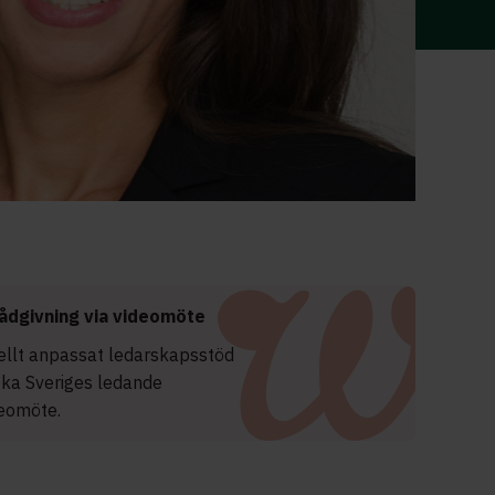
ådgivning via videomöte
uellt anpassat ledarskapsstöd
oka Sveriges ledande
deomöte.