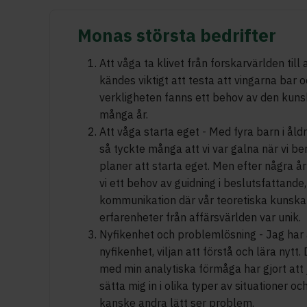
Monas största bedrifter
Att våga ta klivet från forskarvärlden till
kändes viktigt att testa att vingarna bar oc
verkligheten fanns ett behov av den kuns
många år.
Att våga starta eget - Med fyra barn i ål
så tyckte många att vi var galna när vi b
planer att starta eget. Men efter några år
vi ett behov av guidning i beslutsfattande
kommunikation där vår teoretiska kunska
erfarenheter från affärsvärlden var unik.
Nyfikenhet och problemlösning - Jag har al
nyfikenhet, viljan att förstå och lära nytt.
med min analytiska förmåga har gjort att j
sätta mig in i olika typer av situationer oc
kanske andra lätt ser problem.