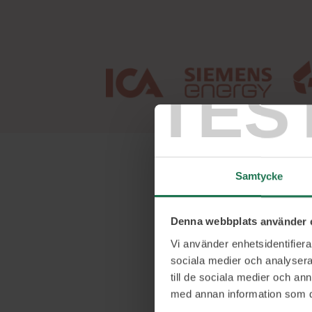
TES
Samtycke
Om 
Denna webbplats använder 
Uppväxten
Vi använder enhetsidentifierar
inblick i o
sociala medier och analysera 
till de sociala medier och a
resandet f
med annan information som du 
där jag oc