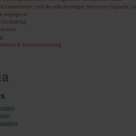
in i människor, utifrån målsättningar hitta övertygande, e
m engagerar
 Förändring
 Kultur
ng
 beslut & beslutsunderlag
ia
ts
podden
skott
 Tuesdays