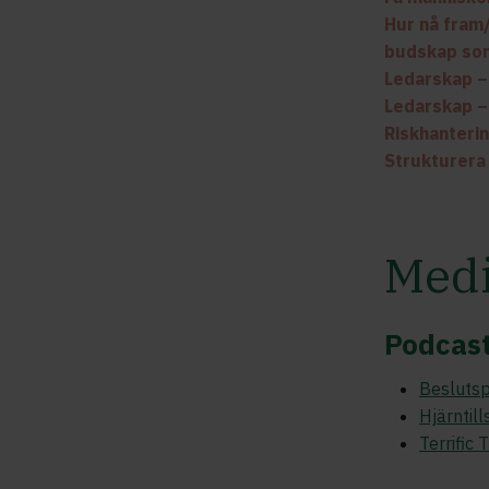
Hur nå fram/
budskap so
Ledarskap –
Ledarskap –
Riskhanteri
Strukturera
Med
Podcas
Besluts
Hjärntill
Terrific