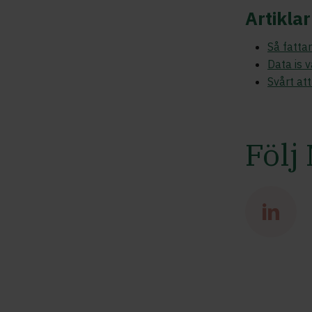
Artiklar
Så fattar
Data is 
Svårt at
Följ