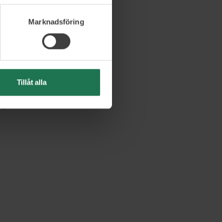
Marknadsföring
ycker att
erar och
Tillåt alla
t,