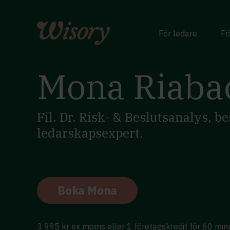
Skip
to
content
För ledare
Fö
Mona Riaba
Fil. Dr. Risk- & Beslutsanalys, be
ledarskapsexpert.
Boka Mona
3 995 kr ex moms eller 1 företagskredit för 60 min