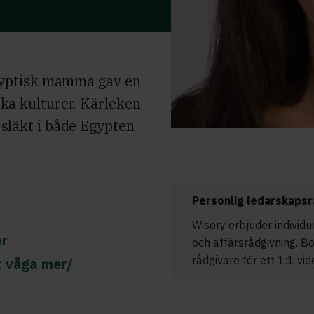
gyptisk mamma gav en
lika kulturer. Kärleken
e släkt i både Egypten
Personlig ledarskapsr
Wisory erbjuder individ
er
och affärsrådgivning. B
rådgivare för ett 1:1 vi
t våga mer/