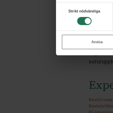
Samtyckesval
Strikt nödvändiga
När jag bö
beteendeve
det är väl
hur man k
Avvisa
Jag älskar
naturupple
Expe
Beslut unde
Beslutsfäll
Få människor