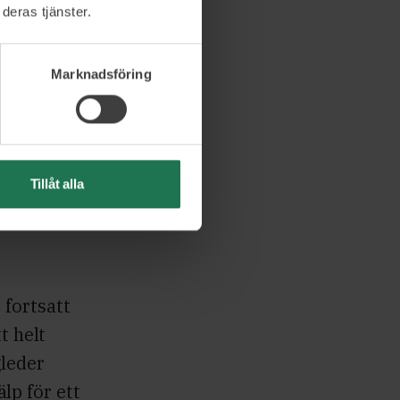
deras tjänster.
 har varit
Marknadsföring
om
in
Tillåt alla
handlare
r både som
 fortsatt
t helt
gleder
älp för ett