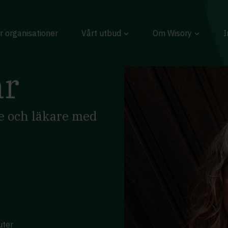
r organisationer
Vårt utbud
Om Wisory
I
hr
e och läkare med
uter