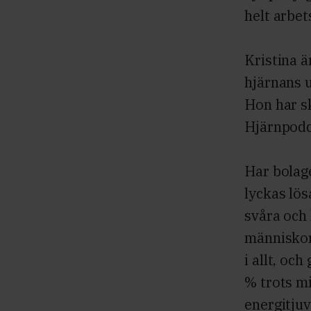
helt arbets
Kristina ä
hjärnans u
Hon har sk
Hjärnpod
Har bolag
lyckas lös
svåra och 
människor
i allt, oc
% trots m
energitjuv