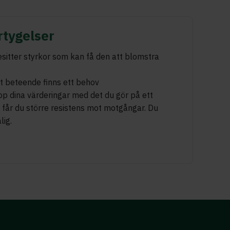
rtygelser
sitter styrkor som kan få den att blomstra
t beteende finns ett behov
op dina värderingar med det du gör på ett
å får du större resistens mot motgångar. Du
lig.