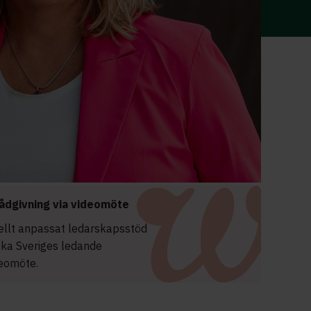
ådgivning via videomöte
uellt anpassat ledarskapsstöd
oka Sveriges ledande
deomöte.