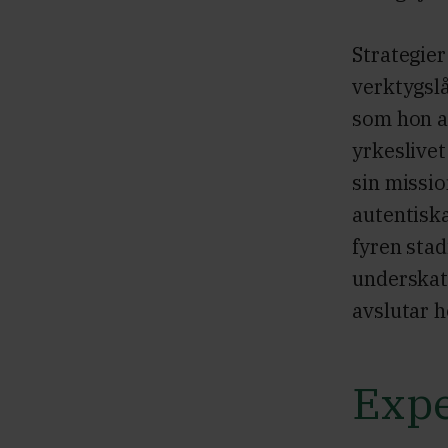
Strategier
verktygslå
som hon al
yrkeslivet
sin missio
autentiska
fyren stad
underskatt
avslutar h
Expe