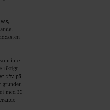
ress,
nande.
oddcasten
 som inte
e riktigt
et ofta på
r grunden
tet med 30
nerande