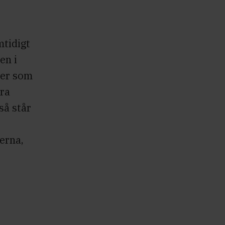
s
mtidigt
en i
ser som
ara
så står
terna,