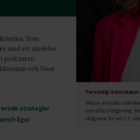
 Kristina. Som
e med ett särdeles
 i podcasten
dilemman och löser
Personlig ledarskapsr
Wisory erbjuder individ
rerade strategier
och affärsrådgivning. B
ghetsfrågor
rådgivare för ett 1:1 vi