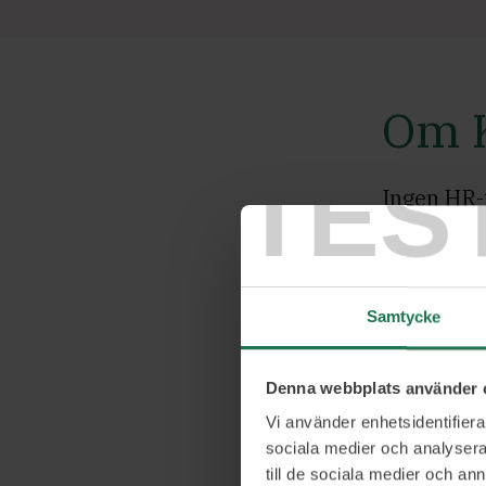
Om K
TES
Ingen HR-f
chefshand
för hjärn
sig an br
Samtycke
sten.
Denna webbplats använder 
Hon är en 
Vi använder enhetsidentifierar
vikten av 
sociala medier och analysera 
möjlighet
till de sociala medier och a