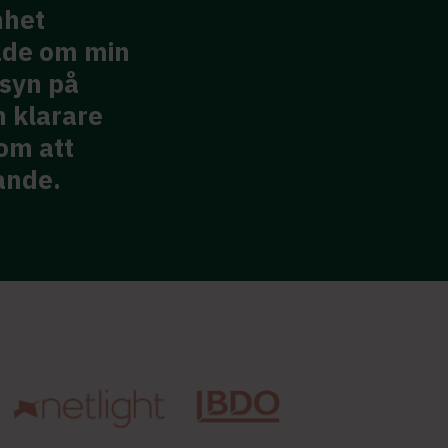
nhet
ade om min
The straight forwardn
 syn på
being listened to and
n klarare
to move myself from 
om att
ande.