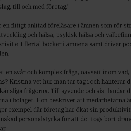
lag, till och med företag.’
r en flitigt anlitad föreläsare i ämnen som rör st
tveckling och hälsa, psykisk hälsa och välbefin
rivit ett flertal böcker i ämnena samt driver p
den.
et en svår och komplex fråga, oavsett inom vad,
as? Kristina vet hur man tar tag i och hanterar d
känsliga frågorna. Till syvende och sist landar d
na i bolaget. Hon beskriver att medarbetarna ä
h ger exempel där företag har ökat sin produktivi
inskad personalstyrka för att det togs bort drä
ar.