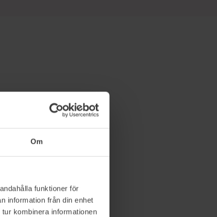
s intresse
tar hon
er som
Om
on lyfter
andahålla funktioner för
tt se
n information från din enhet
ker
 tur kombinera informationen