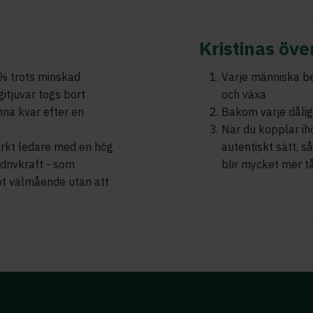
Kristinas öve
 % trots minskad
Varje människa be
itjuvar togs bort
och växa
na kvar efter en
Bakom varje dålig
När du kopplar ih
ärkt ledare med en hög
autentiskt sätt, s
drivkraft - som
blir mycket mer tå
ot välmående utan att