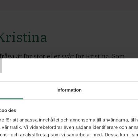
ristina
T
råga är för stor eller svår för Kristina. Som
ledare med en MBA samt läkare med ett särdele
an, som har mynnat ut i podcasten Hjärnpodden, 
ännheta dilemman och löser upp knutar som sitt
Information
cookies
fena på att skapa strukturerade strategier där h
e för att anpassa innehållet och annonserna till användarna, tillh
nytänkande och att inte fastna i riskerna, utan a
vår trafik. Vi vidarebefordrar även sådana identifierare och anna
erna. Detsamma gäller för människor, understry
nnons- och analysföretag som vi samarbetar med. Dessa kan i sin