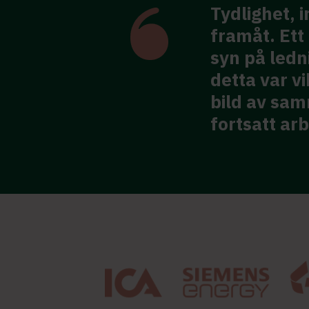
Tydlighet, 
framåt. Et
ina kunde svänga om
syn på ledn
för mötet.
detta var vi
bild av sa
fortsatt ar