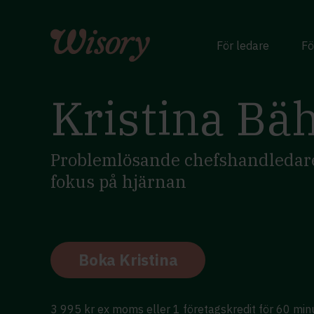
Skip
to
content
För ledare
Fö
Kristina Bä
Problemlösande chefshandledar
fokus på hjärnan
Boka Kristina
3 995 kr ex moms eller 1 företagskredit för 60 min