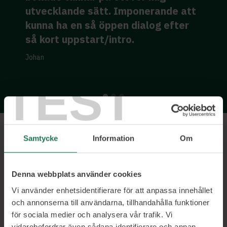
p
utvecklande sätt. Imponerande att
t
kunna ha en så öppen dialog efter
s
så kort uppstart/intro.
y
Johan
TEST
Samtycke
Information
Om
Ett urval av våra kunder
Denna webbplats använder cookies
Vi använder enhetsidentifierare för att anpassa innehållet
och annonserna till användarna, tillhandahålla funktioner
för sociala medier och analysera vår trafik. Vi
vidarebefordrar även sådana identifierare och annan