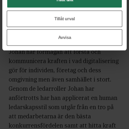
förändring världen över inom flertalet
områden. I tillägg har rollerna givit
Tillåt urval
honom mycket god insyn i olika länder
och kulturer.
Avvisa
Johan har förmågan att förstå och
kommunicera kraften i vad digitalisering
gör för individen, företag och dess
omgivning men även samhället i stort.
Genom de ledarroller Johan har
anförtrotts har han applicerat en human
ledarskapsstil som utgår från en tro på
att medarbetarna är den bästa
konkurrensfördelen samt att hitta kraft