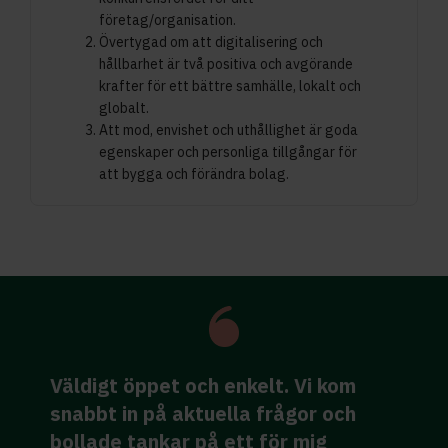
företag/organisation.
Övertygad om att digitalisering och
hållbarhet är två positiva och avgörande
krafter för ett bättre samhälle, lokalt och
globalt.
Att mod, envishet och uthållighet är goda
egenskaper och personliga tillgångar för
att bygga och förändra bolag.
Väldigt öppet och enkelt. Vi kom
y
snabbt in på aktuella frågor och
bollade tankar på ett för mig