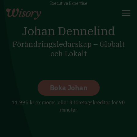
Skip
Executive Expertise
to
content
Johan Dennelind
Förändringsledarskap – Globalt
och Lokalt
Boka Johan
11 995 kr ex moms, eller 3 företagskrediter för 90
minuter