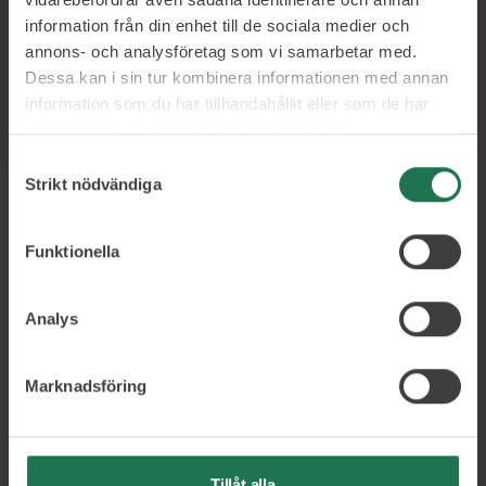
information från din enhet till de sociala medier och
annons- och analysföretag som vi samarbetar med.
Dessa kan i sin tur kombinera informationen med annan
information som du har tillhandahållit eller som de har
samlat in när du har använt deras tjänster.
Samtyckesval
Strikt nödvändiga
Funktionella
Om Johan
Analys
Johans erfarenhet från flertalet VD- och
Marknadsföring
styrelseuppdrag inom främst
telekom/internet- och teknikbranschen
har låtit honom forma och driva
Tillåt alla