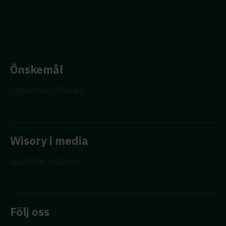
Önskemål
Föreslå en ny rådgivare
Wisory i media
Läs artiklar om Wisory
Följ oss