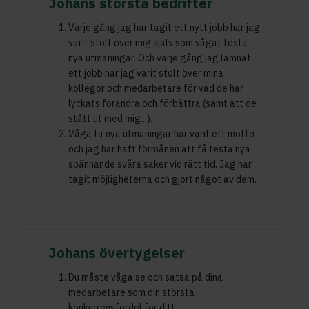
Johans största bedrifter
Varje gång jag har tagit ett nytt jobb har jag
varit stolt över mig själv som vågat testa
nya utmaningar. Och varje gång jag lämnat
ett jobb har jag varit stolt över mina
kollegor och medarbetare för vad de har
lyckats förändra och förbättra (samt att de
stått ut med mig...).
Våga ta nya utmaningar har varit ett motto
och jag har haft förmånen att få testa nya
spännande svåra saker vid rätt tid. Jag har
tagit möjligheterna och gjort något av dem.
Johans övertygelser
Du måste våga se och satsa på dina
medarbetare som din största
konkurrensfördel för ditt