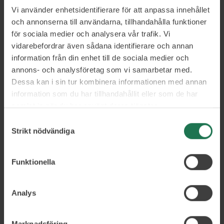
som en elefant såväl praktiskt som
Vi använder enhetsidentifierare för att anpassa innehållet
mänskligt och det saknades exempel att
och annonserna till användarna, tillhandahålla funktioner
för sociala medier och analysera vår trafik. Vi
söka erfarenhet från. Här kom Jims
vidarebefordrar även sådana identifierare och annan
fallenhet för struktur väl till pass. Han
information från din enhet till de sociala medier och
har svart bälte i att snabbt skapa ett
annons- och analysföretag som vi samarbetar med.
Dessa kan i sin tur kombinera informationen med annan
helikopterperspektiv och att se vad som
information som du har tillhandahållit eller som de har
behöver göras. Bolag som står inför
samlat in när du har använt deras tjänster.
stora förändringar och inte vet hur rent
Samtyckesval
regelmässigt eller ens var de ska börja,
Strikt nödvändiga
tar med fördel kontakt med Jim. Han
Funktionella
benar snabbt upp frågetecken och
skapar strukturer, lagmannamässigt.
Analys
Dessa förmågor härstammar från
juristutbildningen säger Jim.
Marknadsföring