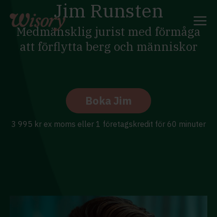
Jim Runsten
Skip
to
content
Medmänsklig jurist med förmåga
att förflytta berg och människor
Boka Jim
3 995 kr ex moms eller 1 företagskredit för 60 minuter