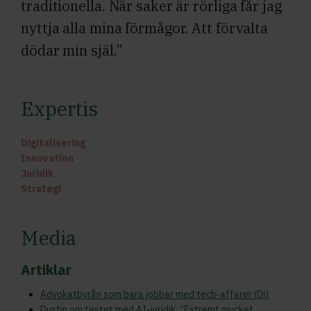
traditionella. När saker är rörliga får jag
nyttja alla mina förmågor. Att förvalta
dödar min själ.”
Expertis
Digitalisering
Innovation
Juridik
Strategi
Media
Artiklar
Advokatbyrån som bara jobbar med tech-affärer (Di)
Dustin om testet med AI-juridik: ”Extremt mycket