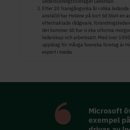
undersökningsföretaget Leesman.
Efter 20 framgångsrika år i olika ledande
anställd har Heléne på kort tid blivit en 
eftertraktade rådgivare, förändringsledar
det kommer till hur vi ska utforma morgo
ledarskap och arbetssätt. Med över 1000
uppdrag för många Svenska företag är He
expert i media.
Microsoft ö
ed en erfaren person
exempel på 
en bekräftelse på att
drivas av l