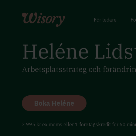
Skip
to
content
För ledare
Fö
Heléne Lid
Arbetsplatsstrateg och förändri
Boka Heléne
3 995 kr ex moms eller 1 företagskredit för 60 min