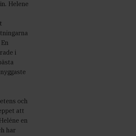
in. Helene
t
ttningarna
 En
rade i
bästa
 snyggaste
petens och
eppet att
 Heléne en
ch har