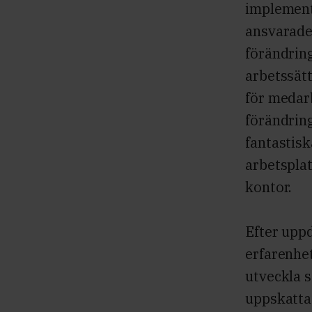
implement
ansvarade 
förändring
arbetssät
för medar
förändrin
fantastisk
arbetsplat
kontor.
Efter upp
erfarenhet
utveckla 
uppskatta