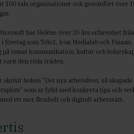
tat 100-tals organisationer och genomfört över 
gar.
icrosoft har Heléne över 20 års erfarenhet frå
 i företag som Tele2, Icon Medialab och Finnair,
g på temat kommunikation, kultur och ledarskap
t varit den röda tråden.
 skrivit boken ”Det nya arbetslivet, så skapade
tsplats” som är fylld med konkreta tips och ver
 med ett mer flexibelt och digitalt arbetssätt.
rtis