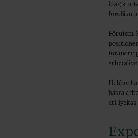
idag stöt
föreläsnin
Förutom M
positioner
förändrin
arbetslive
Heléne har
bästa arbe
att lyckas
Expe