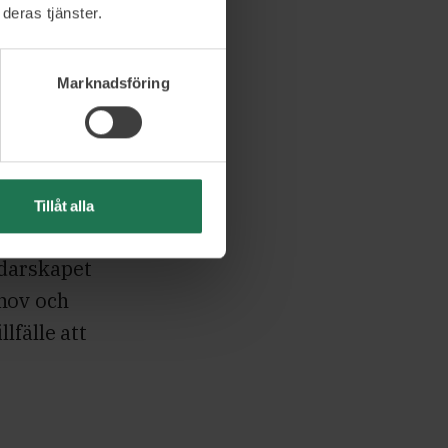
deras tjänster.
ste året
Marknadsföring
om vi
Tillåt alla
rmala”
edarskapet
hov och
lfälle att