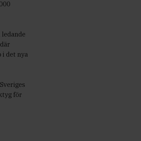
1000
n ledande
 där
 i det nya
 Sveriges
ktyg för