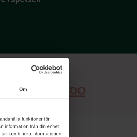
som rör framtidens ko
Stina Åkerstedt, Ability Partner
Om
andahålla funktioner för
n information från din enhet
 tur kombinera informationen