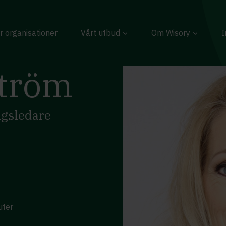
r organisationer
Vårt utbud
Om Wisory
I
ström
ngsledare
uter