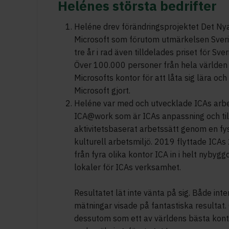
Helénes största bedrifter
Heléne drev förändringsprojektet Det Nya
Microsoft som förutom utmärkelsen Sveri
tre år i rad även tilldelades priset för Sv
Över 100.000 personer från hela världen
Microsofts kontor för att låta sig lära och
Microsoft gjort.
Heléne var med och utvecklade ICAs arbe
ICA@work som är ICAs anpassning och ti
aktivitetsbaserat arbetssätt genom en fysi
kulturell arbetsmiljö. 2019 flyttade ICA
från fyra olika kontor ICA in i helt nyby
lokaler för ICAs verksamhet.
Resultatet lät inte vänta på sig. Både int
mätningar visade på fantastiska resultat
dessutom som ett av världens bästa kont