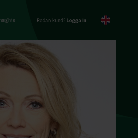
nsights
Redan kund?
Logga in