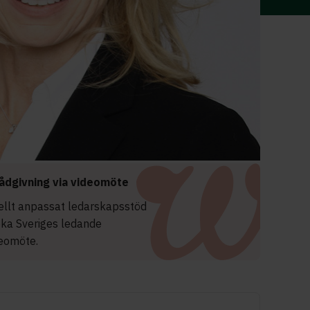
ådgivning via videomöte
uellt anpassat ledarskapsstöd
oka Sveriges ledande
deomöte.