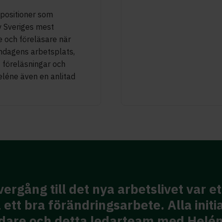
 positioner som
av Sveriges mest
e och föreläsare när
ndagens arbetsplats,
 föreläsningar och
léne även en anlitad
vergång till det nya arbetslivet var e
ett bra förändringsarbete. Alla initi
edare och detta ledarteam med Helén