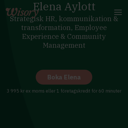
Elena Aylott
Skip
to
content
Strategisk HR, kommunikation &
transformation, Employee
Experience & Community
Management
Boka Elena
3 995 kr ex moms eller 1 företagskredit för 60 minuter