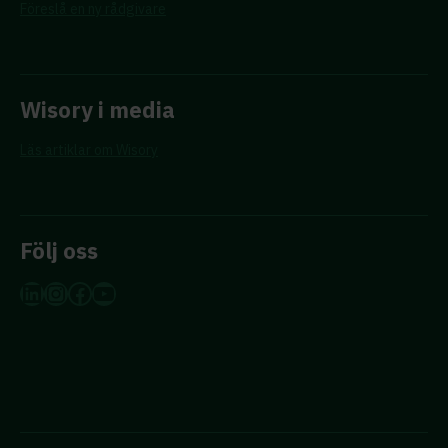
Föreslå en ny rådgivare
Wisory i media
Läs artiklar om Wisory
Följ oss
LinkedIn
Instagram
Facebook
YouTube