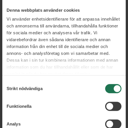
globala medarbetarupplevelsen i över
Denna webbplats använder cookies
60+ länder och skapade värdefullt
Vi använder enhetsidentifierare för att anpassa innehållet
engagemang bland 2 miljoner oberoende
och annonserna till användarna, tillhandahålla funktioner
varumärkespartners.
för sociala medier och analysera vår trafik. Vi
vidarebefordrar även sådana identifierare och annan
information från din enhet till de sociala medier och
Inom Oriflame byggde Elena upp system
annons- och analysföretag som vi samarbetar med.
där hon, under sju år, drev HR-
Dessa kan i sin tur kombinera informationen med annan
information som du har tillhandahållit eller som de har
organisationen att gå från ett admin- och
samlat in när du har använt deras tjänster.
compliance-drivet arbetssätt till att
Samtyckesval
konkret lyfta medarbetarupplevelsen
Strikt nödvändiga
och anställdas välmående som ledde till
besparingar och ökad effektvitet.
Funktionella
Elena är en mästare på att skapa
Analys