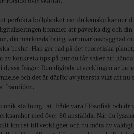
örtroende överskattat.
et perfekta bollplanket när du kanske känner d
digitaliseringen kommer att påverka dig och din
ion, din marknadsföring, varumärkesbyggnad oc
iska beslut. Han ger råd på det teoretiska plane
m av konkreta tips på hur du får saker att hända
i dessa frågor. Den digitala utvecklingen är bara 
nnelse och det är därför av yttersta vikt att nu
ör framtiden.
 unik ställning i att både vara filosofisk och dri
verksamhet med över 80 anställda. När du lyssn
llt knutet till verklighet och du möts av väldigt