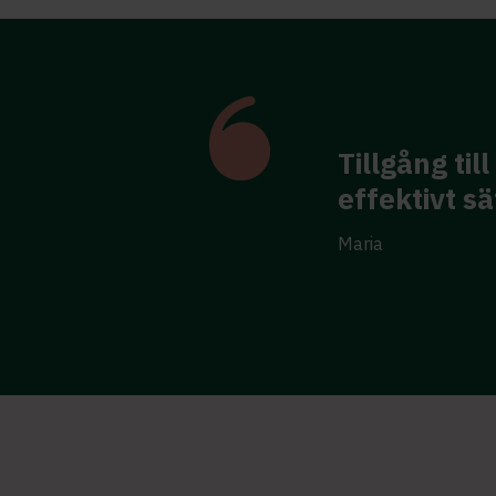
specifikt område på ett
Mycket bra 
bekräftade 
Anna