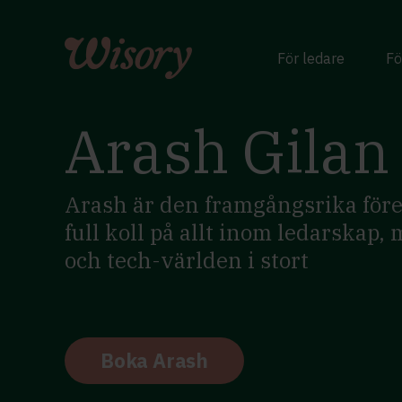
Skip
to
content
För ledare
Fö
Arash Gilan
Arash är den framgångsrika för
full koll på allt inom ledarskap
och tech-världen i stort
Boka Arash