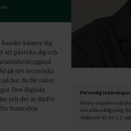
uter
u kanske känner dig
r att påverka dig och
 varumärkesbyggnad
råd på det teoretiska
 på hur du får saker
gor. Den digitala
Personlig ledarskapsr
lse och det är därför
Wisory erbjuder individ
 för framtiden.
och affärsrådgivning. B
rådgivare för ett 1:1 vi