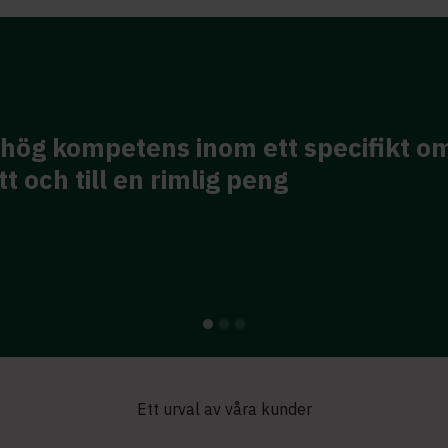
och inspirerande. Att få en del tank
och att få helt ny input till vardagen
Ett urval av våra kunder