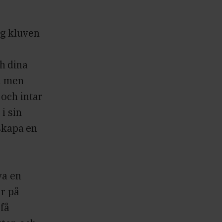
ig kluven
h dina
t, men
 och intar
i sin
 skapa en
va en
ar på
 få