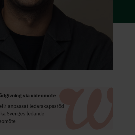
ådgivning via videomöte
uellt anpassat ledarskapsstöd
oka Sveriges ledande
deomöte.