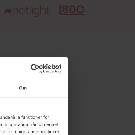
igitala
dag är
Om
ndade,
 som Arash
å ämnet om
andahålla funktioner för
n information från din enhet
tid med
 tur kombinera informationen