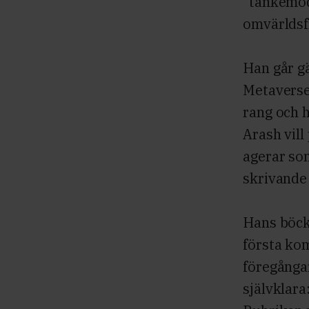
”tankemod
omvärldsf
Han går gä
Metaverse 
rang och h
Arash vill
agerar som 
skrivande 
Hans böcke
första ko
föregånga
självklara