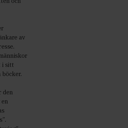
tten och
er
tänkare av
resse.
i människor
i sitt
a böcker.
r den
 en
as
s”.