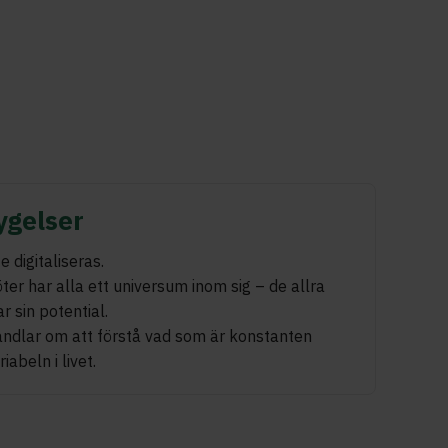
ygelser
 digitaliseras.
er har alla ett universum inom sig – de allra
r sin potential.
andlar om att förstå vad som är konstanten
abeln i livet.