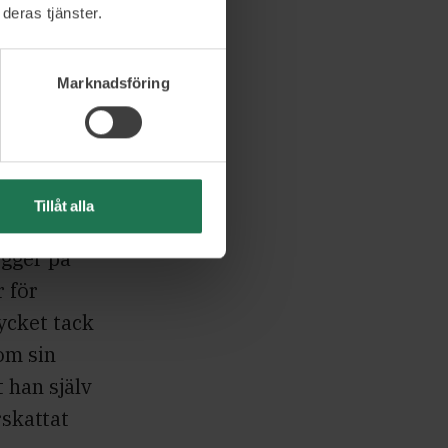
arskap är
deras tjänster.
Marknadsföring
vare och
cker.
t få andra
h har en
Tillåt alla
re. Ett
ygger på
r för
ycket tack
om sin
 han själv
rskattat