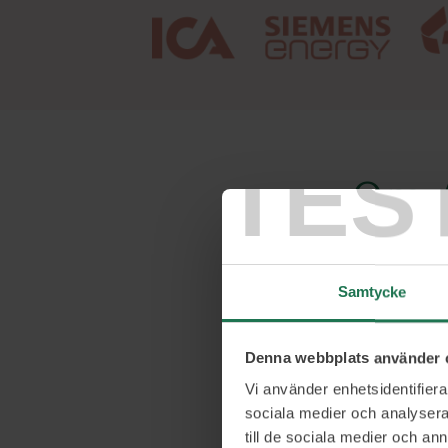
TES
Om 
Arash är 
till markn
Samtycke
marknadsf
vilken han
Denna webbplats använder 
leder där
Vi använder enhetsidentifierar
sociala medier och analysera 
hur man by
till de sociala medier och a