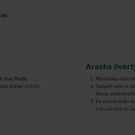
kus
Arashs övert
n Viva Media.
Människan kan inte
arnas planet och En
Oavsett vem vi möt
flesta underskatta
En enorm insikt h
och vad som är vari