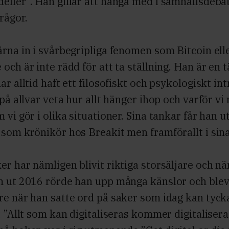
eller”. Han gillar att hänga med i samhällsdeba
rågor.
rna in i svårbegripliga fenomen som Bitcoin ell
och är inte rädd för att ta ställning. Han är en 
ar alltid haft ett filosofiskt och psykologiskt int
 på allvar veta hur allt hänger ihop och varför v
vi gör i olika situationer. Sina tankar får han ut 
som krönikör hos Breakit men framförallt i sin
r har nämligen blivit riktiga storsäljare och nä
m ut 2016 rörde han upp många känslor och blev
re när han satte ord på saker som idag kan tyck
: ”Allt som kan digitaliseras kommer digitalisera