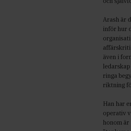
och självf
Arash är d
inför hur 
organisat
affärskrit
även i for
ledarskap 
ringa begy
riktning f
Han har en
operativ 
honom är a