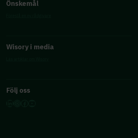
Önskemål
Föreslå en ny rådgivare
Wisory i media
Läs artiklar om Wisory
Följ oss
LinkedIn
Instagram
Facebook
YouTube