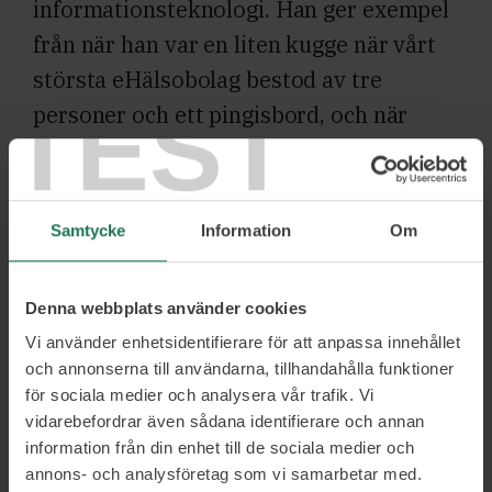
informationsteknologi. Han ger exempel
från när han var en liten kugge när vårt
största eHälsobolag bestod av tre
TEST
personer och ett pingisbord, och när
linser online var i startblocken och
omfattade bara några studenter och en
förälder som var ögonläkare.
Samtycke
Information
Om
Som grundare till tre verksamheter och
Denna webbplats använder cookies
medskapare till många fler är han en
Vi använder enhetsidentifierare för att anpassa innehållet
erfaren entreprenör och som jurist
och annonserna till användarna, tillhandahålla funktioner
navigerar han tryggt juridikens djungel.
för sociala medier och analysera vår trafik. Vi
vidarebefordrar även sådana identifierare och annan
information från din enhet till de sociala medier och
Upplever du att juridiken är ett hinder i
annons- och analysföretag som vi samarbetar med.