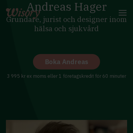
Andreas Hager
Skip
to
content
Grundare, jurist och designer inom
hälsa och sjukvård
Boka Andreas
3 995 kr ex moms eller 1 företagskredit för 60 minuter