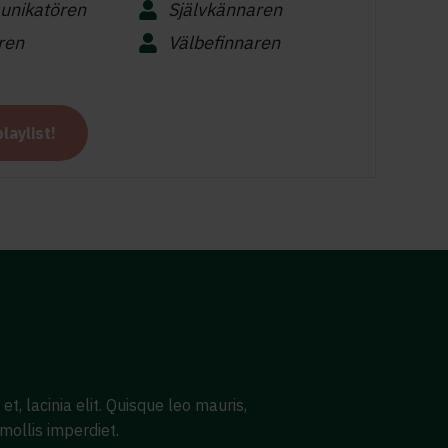
nikatören
Självkännaren
ren
Välbefinnaren
laylist!
t, lacinia elit. Quisque leo mauris,
 mollis imperdiet.