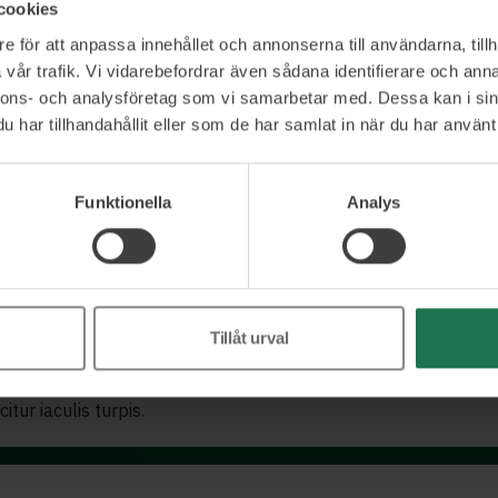
cookies
e för att anpassa innehållet och annonserna till användarna, tillh
etur adipiscing elit. Curabitur feugiat nisi rutrum, euismod jus
vår trafik. Vi vidarebefordrar även sådana identifierare och anna
itur iaculis turpis.
nnons- och analysföretag som vi samarbetar med. Dessa kan i sin
har tillhandahållit eller som de har samlat in när du har använt 
Funktionella
Analys
etur adipiscing elit. Curabitur feugiat nisi rutrum, euismod jus
itur iaculis turpis.
Tillåt urval
etur adipiscing elit. Curabitur feugiat nisi rutrum, euismod jus
itur iaculis turpis.