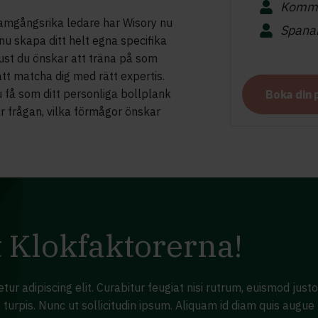
Kommu
ramgångsrika ledare har Wisory nu
Spana
 nu skapa ditt helt egna specifika
just du önskar att träna på som
l att matcha dig med rätt expertis.
 få som ditt personliga bollplank
Boka din p
är frågan, vilka förmågor önskar
t Klokfaktorerna!
r adipiscing elit. Curabitur feugiat nisi rutrum, euismod justo e
is turpis. Nunc ut sollicitudin ipsum. Aliquam id diam quis augue