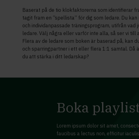
Baserat på de tio klokfaktorerna som identifierar f
tagit fram en ”spellista” för dig som ledare. Du kan
och individanpassade träningsprogram, utifrån vad 
ledare. Välj några eller varför inte alla, så ser vi til
Flera av de ledare som boken är baserad på, kan du
och sparringpartner i ett eller flera 1:1 samtal. Då 
du att stärka i ditt ledarskap?
Boka playlis
Lorem ipsum dolor sit amet, consectetu
faucibus a lectus non, efficitur iacul