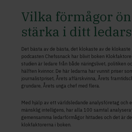
Vilka förmågor ön
stärka i ditt ledar
Det bästa av de bästa, det klokaste av de klokaste 
podcasten Chefssnack har blivit boken Klokfaktorer
studien är ledare från både näringslivet, politiken o
hälften kvinnor. De här ledarna har vunnit priser som
journalistpriset, Årets affärskvinna, Årets framtidsch
grundare, Årets unga chef med flera.
Med hjälp av ett världsledande analysföretag och en
mänsklig intelligens, har alla 100 samtal analyserat
gemensamma ledarförmågor hittades och det är 
klokfaktorerna i boken.