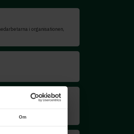
edarbetarna i organisationen,
bättre, då blir organisationen
Om