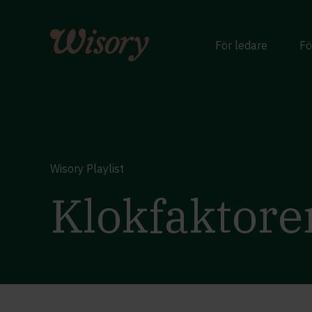
Skip
to
content
För ledare
Fö
Wisory Playlist
Klokfaktore