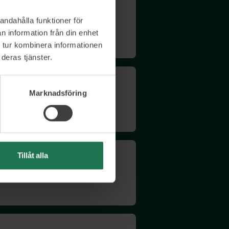
andahålla funktioner för
to et, lacinia elit. Quisque leo
n information från din enhet
 tur kombinera informationen
deras tjänster.
Marknadsföring
to et, lacinia elit. Quisque leo
Tillåt alla
to et, lacinia elit. Quisque leo