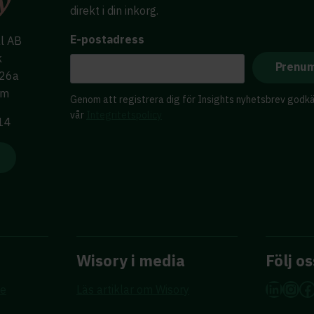
direkt i din inkorg.
E-postadress
al AB
k
 26a
lm
Genom att registrera dig för Insights nyhetsbrev godk
vår
Integritetspolicy
 14
Wisory i media
Följ os
Linke
Ins
F
re
Läs artiklar om Wisory