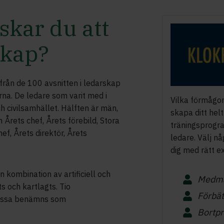
skar du att
skap?
från de 100 avsnitten i ledarskap
na. De ledare som varit med i
Vilka förmågor
ch civilsamhället. Hälften är män,
skapa ditt hel
 Årets chef, Årets förebild, Stora
träningsprogra
ef, Årets direktör, Årets
ledare. Välj någ
dig med rätt ex
 kombination av artificiell och
Medmä
s och kartlagts. Tio
Förbät
dessa benämns som
Bortpr