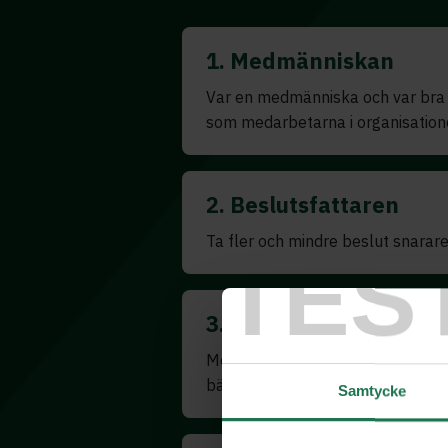
1. Medmänniskan
Var en medmänniska och var bra p
som medarbetarna i organisatione
2. Beslutsfattaren
Ta fler och mindre beslut snarare
TES
3. Förbättraren
Möjliggör så att människorna omkr
bättre.
Samtycke