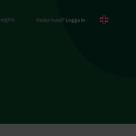
nsights
Redan kund?
Logga in