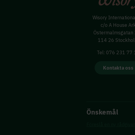
Wisory Internation
c/o A House Ar
Östermalmsgatan
114 26 Stockho
Tel: 076 231 77
Kontakta oss
Önskemål
Föreslå en ny rådgiva