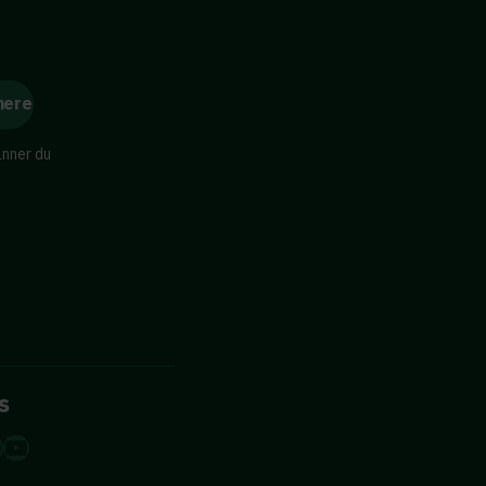
änner du
s
dIn
tagram
acebook
YouTube