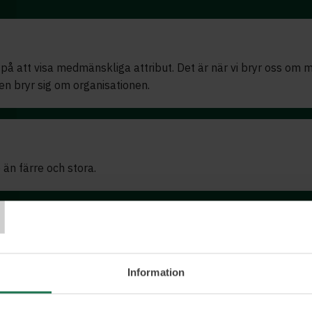
å att visa medmänskliga attribut. Det är när vi bryr oss om m
n bryr sig om organisationen.
 än färre och stora.
T
ing dig kan bli bättre idag än igår. För när medarbetarna blir 
Information