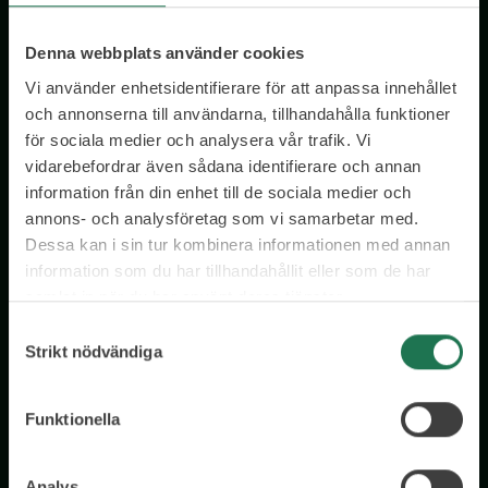
Denna webbplats använder cookies
Få tillgång till kostnadsfria insikter från våra olika kloka
rådgivare – direkt i din inkorg.
Vi använder enhetsidentifierare för att anpassa innehållet
och annonserna till användarna, tillhandahålla funktioner
E-postadress
för sociala medier och analysera vår trafik. Vi
vidarebefordrar även sådana identifierare och annan
information från din enhet till de sociala medier och
annons- och analysföretag som vi samarbetar med.
Dessa kan i sin tur kombinera informationen med annan
information som du har tillhandahållit eller som de har
Genom att registrera dig för Insights nyhetsbrev godkänner du
samlat in när du har använt deras tjänster.
vår
Integritetspolicy
Samtyckesval
Strikt nödvändiga
Funktionella
Önskemål
Analys