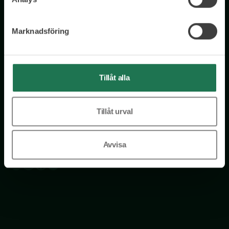
Föreslå en ny rådgivare
Marknadsföring
Wisory i media
Tillåt alla
Läs artiklar om Wisory
Tillåt urval
Följ oss
Avvisa
LinkedIn
Instagram
Facebook
YouTube