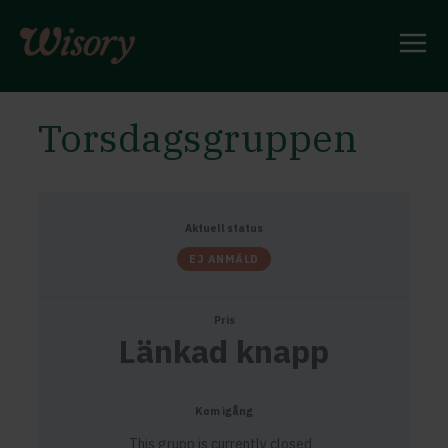
Skip
to
content
Torsdagsgruppen
Aktuell status
EJ ANMÄLD
Pris
Länkad knapp
Kom igång
This grupp is currently closed