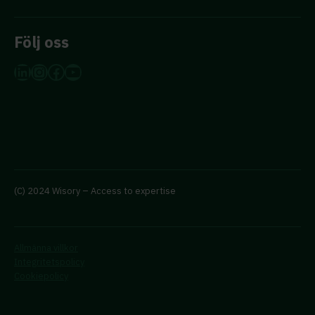
Följ oss
LinkedIn
Instagram
Facebook
YouTube
(C) 2024 Wisory – Access to expertise
Allmänna villkor
Integritetspolicy
Cookiepolicy