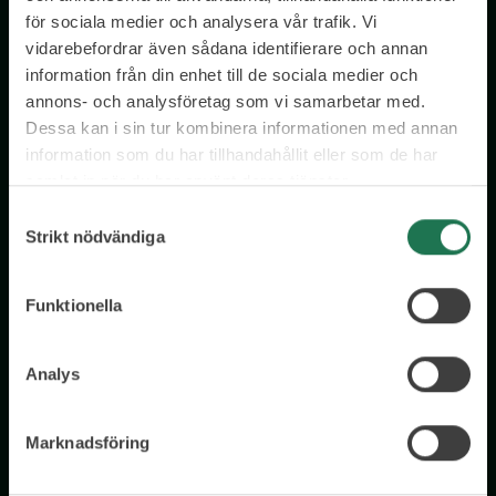
för sociala medier och analysera vår trafik. Vi
vidarebefordrar även sådana identifierare och annan
Wisory International AB
c/o A House Ark
information från din enhet till de sociala medier och
Östermalmsgatan 26a
annons- och analysföretag som vi samarbetar med.
114 26 Stockholm
Dessa kan i sin tur kombinera informationen med annan
information som du har tillhandahållit eller som de har
Tel: 076 231 77 14
samlat in när du har använt deras tjänster.
Kontakta oss
Samtyckesval
Strikt nödvändiga
Funktionella
Få tillgång till kostnadsfria insikter från våra olika kloka
rådgivare – direkt i din inkorg.
Analys
E-postadress
Marknadsföring