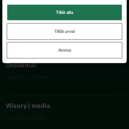
Tillåt alla
Genom att registrera dig för Insights nyhetsbrev godkänner du
vår
Integritetspolicy
Tillåt urval
Avvisa
Önskemål
Föreslå en ny rådgivare
Wisory i media
Läs artiklar om Wisory