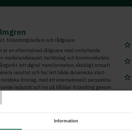
almgren
t, förändringsledare och rådgivare
n är en eftertraktad rådgivare med omfattande
om medielandskapet, techbolag och kommunikation.
ngsrikt lett digital transformation, skickligt omsatt
onkreta resultat och har lett både dynamiska start-
 nordiska företag, med ett internationellt perspektiv.
T
erande ledarstil och tro på hållbar förändring genom
kap, utmärker hon sig. Hon har nyligen breddat sina
m en utbildning vid MIT om AI:s roll i
, vilket stärker hennes strategiska förmåga samt
kap att forma kultur och organisation med AI’s
Information
das engagemang för att förena teknik och mänsklig
henne till en värdefull resurs inom innovation och