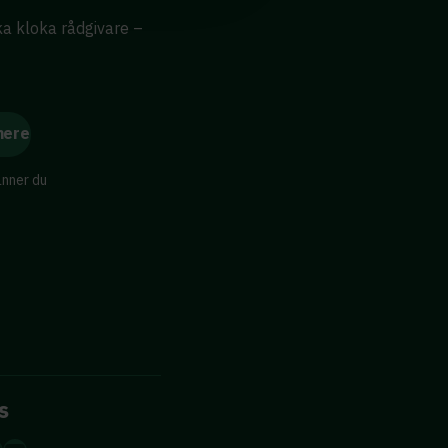
ika kloka rådgivare –
änner du
s