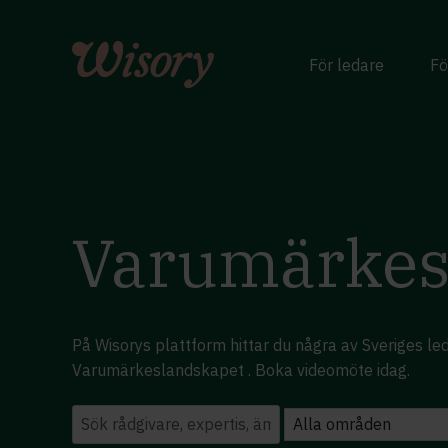
Skip
to
content
För ledare
Fö
Varumärkes
På Wisorys plattform hittar du några av Sveriges l
Varumärkeslandskapet . Boka videomöte idag.