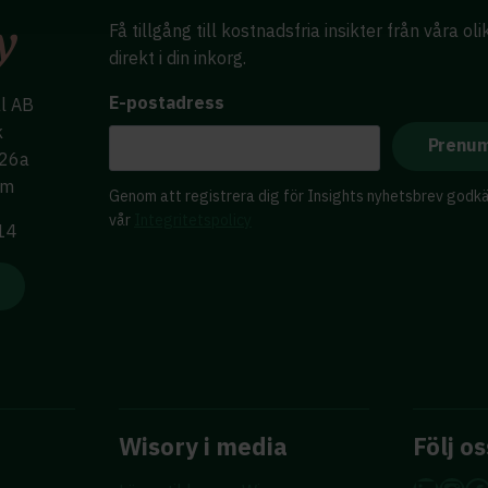
Få tillgång till kostnadsfria insikter från våra ol
direkt i din inkorg.
E-postadress
al AB
k
 26a
lm
Genom att registrera dig för Insights nyhetsbrev godk
vår
Integritetspolicy
 14
Wisory i media
Följ os