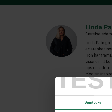
Linda P
Styrelseledamo
Linda Palmgre
erfarenhet in
Hon har framgå
visioner till k
ups och större
TES
Med sin inspir
genuint ledars
kunskaper geno
affärsstrategi
fördjupar kuns
Samtycke
påverkan. Lin
potential gör 