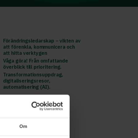
Förändringsledarskap – vikten av
att förenkla, kommunicera och
att hitta verktygen
Våga göra! Från omfattande
överblick till prioritering.
Transformationsuppdrag,
digitaliseringsresor,
automatisering (AI).
Läs mer och boka
Om