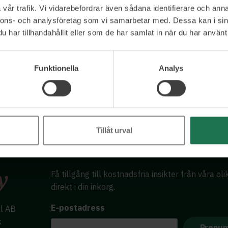
Ett urval av våra kunder
vår trafik. Vi vidarebefordrar även sådana identifierare och anna
nnons- och analysföretag som vi samarbetar med. Dessa kan i sin
har tillhandahållit eller som de har samlat in när du har använt 
Funktionella
Analys
Tillåt urval
Få tillgång till kostnadsfria insikter från våra ol
direkt i din inkorg.
E-postadress
al AB
k