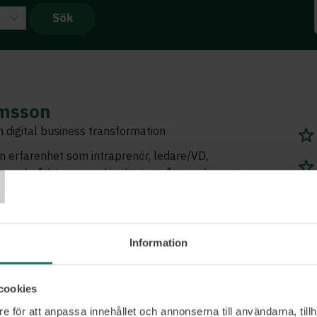
msson
 digital business transformation
T
n erfarenhet som intraprenör, ledare/VD,
 och rådgivare med inriktning på transformation
ill smarta produkter och tjänster. Han är den givna
et kommer till innovation, att se affärsmöjligheterna
ävs för att lyckas.
Information
cookies
e för att anpassa innehållet och annonserna till användarna, tillh