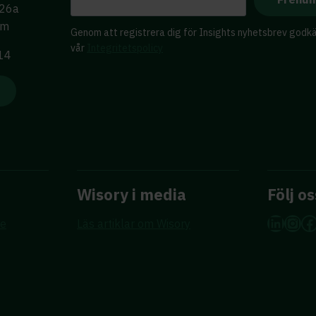
 26a
lm
Genom att registrera dig för Insights nyhetsbrev godk
vår
Integritetspolicy
 14
Wisory i media
Följ os
Linke
Ins
F
re
Läs artiklar om Wisory