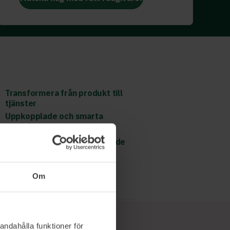
Transformera från produkt till
tjänster
Uppkopplade och smarta
produkter
Affärsmodeller och kundvärde
Läs mer och boka
Om
andahålla funktioner för