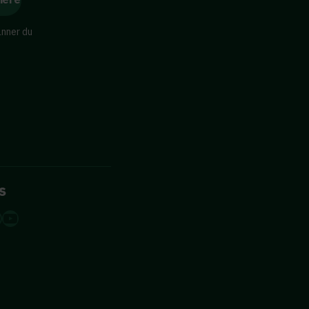
änner du
s
dIn
tagram
acebook
YouTube