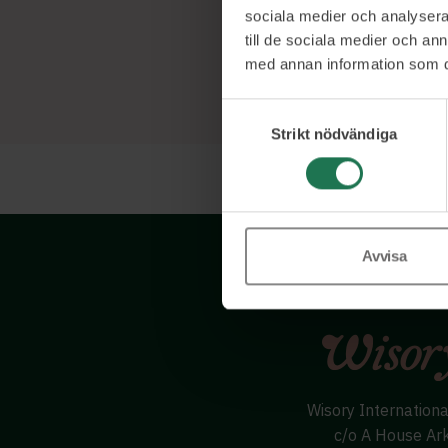
sociala medier och analysera 
till de sociala medier och a
med annan information som du 
Samtyckesval
Strikt nödvändiga
Avvisa
Wisory Internation
c/o A House Ar