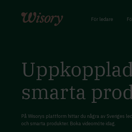
Skip
to
content
För ledare
Fö
Uppkopplad
smarta pro
På Wisorys plattform hittar du några av Sveriges 
och smarta produkter. Boka videomöte idag.