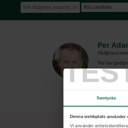
Per Ada
Rådgivare inom
TES
Per har gedige
styrelsemedlem
från produkt t
experten när d
och vad som kr
Samtycke
Denna webbplats använder 
Vi använder enhetsidentifierar