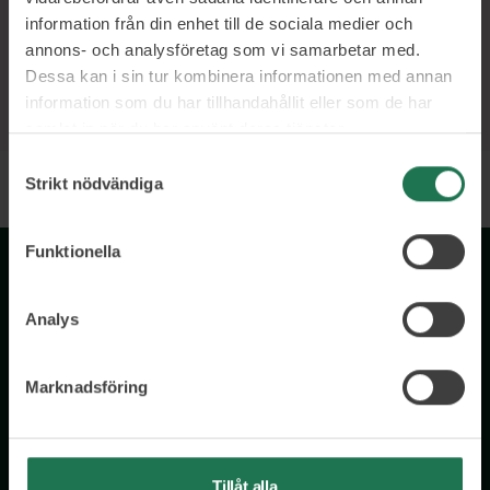
information från din enhet till de sociala medier och
annons- och analysföretag som vi samarbetar med.
Dessa kan i sin tur kombinera informationen med annan
information som du har tillhandahållit eller som de har
samlat in när du har använt deras tjänster.
Samtyckesval
Strikt nödvändiga
Funktionella
Analys
Marknadsföring
Wisory International AB
c/o A House Ark
Östermalmsgatan 26a
Tillåt alla