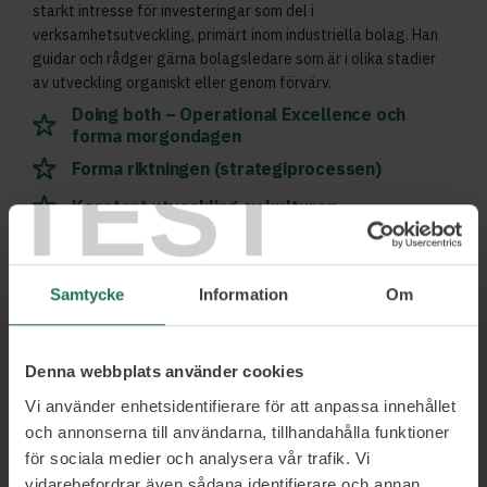
starkt intresse för investeringar som del i
verksamhetsutveckling, primärt inom industriella bolag. Han
guidar och rådger gärna bolagsledare som är i olika stadier
av utveckling organiskt eller genom förvärv.
Doing both – Operational Excellence och
forma morgondagen
TEST
Forma riktningen (strategiprocessen)
Konstant utveckling av kulturen
Läs mer och boka
Samtycke
Information
Om
Denna webbplats använder cookies
Ett urval av våra kunder
Vi använder enhetsidentifierare för att anpassa innehållet
och annonserna till användarna, tillhandahålla funktioner
för sociala medier och analysera vår trafik. Vi
vidarebefordrar även sådana identifierare och annan