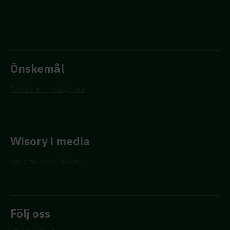
Önskemål
Föreslå en ny rådgivare
Wisory i media
Läs artiklar om Wisory
Följ oss