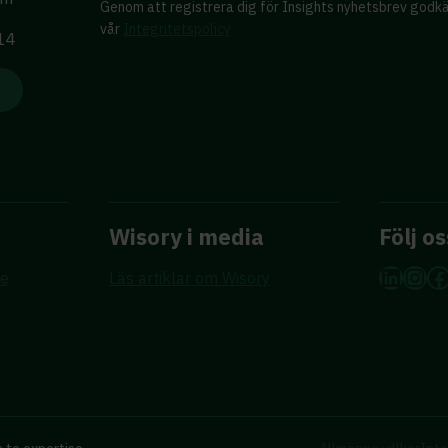
Genom att registrera dig för Insights nyhetsbrev godk
vår
Integritetspolicy
 14
Wisory i media
Följ os
Linke
Ins
F
re
Läs artiklar om Wisory