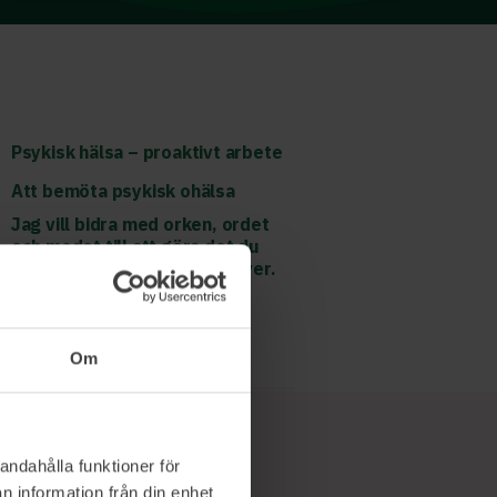
Psykisk hälsa – proaktivt arbete
Att bemöta psykisk ohälsa
Jag vill bidra med orken, ordet
och modet till att göra det du
behöver när situationen kräver.
Läs mer och boka
Om
andahålla funktioner för
n information från din enhet