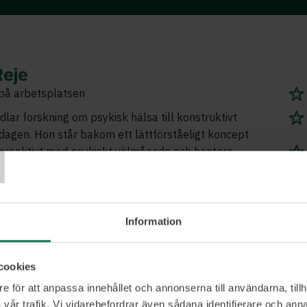
Reje
 på arbetsplatsen
ar forskning om psykisk hälsa till konstruktivt
T
dagen. Hon står bakom ett lättförståeligt koncept
 proaktivt med psykiskt välmående och hantera
t där du orkar, vågar samt förstår hur du hjälper –
 dig rollen som professionell läkare eller psykolog.
eg på medmänsklig nivå.
Information
cookies
Ett urval av våra kunder
e för att anpassa innehållet och annonserna till användarna, tillh
vår trafik. Vi vidarebefordrar även sådana identifierare och anna