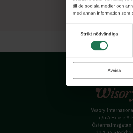
till de sociala medier och a
med annan information som du 
Samtyckesval
Strikt nödvändiga
Avvisa
Wisory Internation
c/o A House Ar
Östermalmsgatan
114 26 Stockho