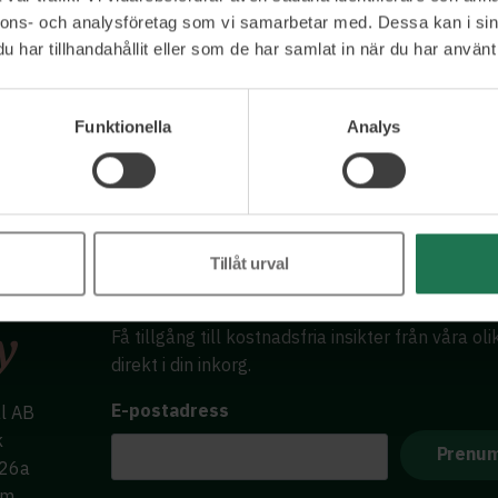
nnons- och analysföretag som vi samarbetar med. Dessa kan i sin
har tillhandahållit eller som de har samlat in när du har använt 
Funktionella
Analys
Tillåt urval
Få tillgång till kostnadsfria insikter från våra ol
direkt i din inkorg.
E-postadress
al AB
k
 26a
lm