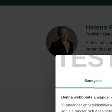
Helena 
Psykisk hälsa
Helena omvandl
TES
beteende i var
för att arbeta
ohälsa. Ett sät
utan att ta på
Ett konkret st
Samtycke
Denna webbplats använder 
Vi använder enhetsidentifierar
sociala medier och analysera 