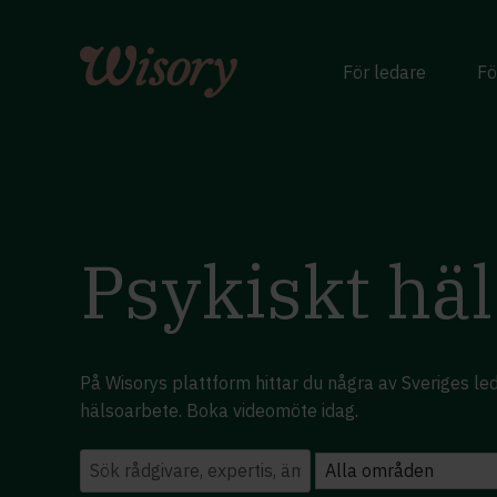
Skip
to
content
För ledare
Fö
Psykiskt hä
På Wisorys plattform hittar du några av Sveriges l
hälsoarbete. Boka videomöte idag.