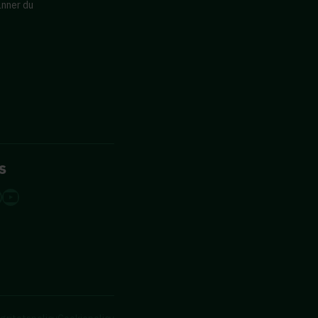
änner du
s
dIn
tagram
acebook
YouTube