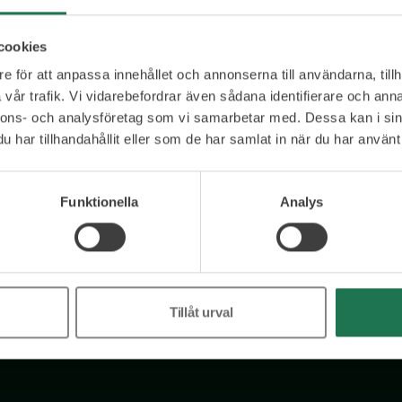
das engagemang för att förena teknik och mänsklig
henne till en värdefull resurs inom innovation och
cookies
ning som får effekt.
e för att anpassa innehållet och annonserna till användarna, tillh
vår trafik. Vi vidarebefordrar även sådana identifierare och anna
nnons- och analysföretag som vi samarbetar med. Dessa kan i sin
har tillhandahållit eller som de har samlat in när du har använt 
Ett urval av våra kunder
Funktionella
Analys
Tillåt urval