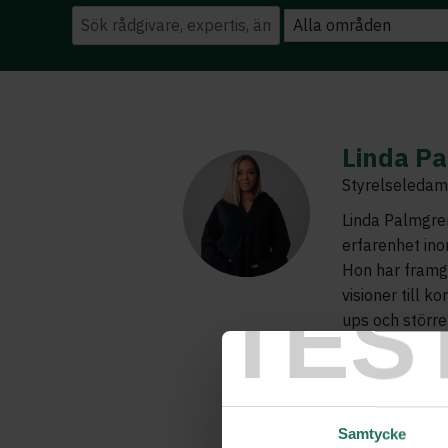
Linda P
Styrelseledamo
Linda Palmgre
erfarenhet in
Hon har framgå
visioner till k
TES
ups och större
Med sin inspir
genuint ledars
kunskaper geno
affärsstrategi
Samtycke
fördjupar kuns