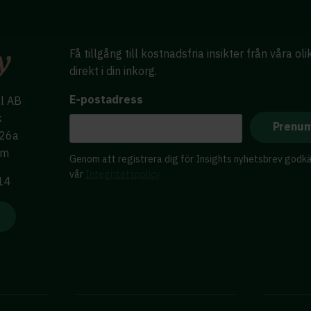
Få tillgång till kostnadsfria insikter från våra ol
direkt i din inkorg.
E-postadress
al AB
k
 26a
lm
Genom att registrera dig för Insights nyhetsbrev godk
vår
Integritetspolicy
 14