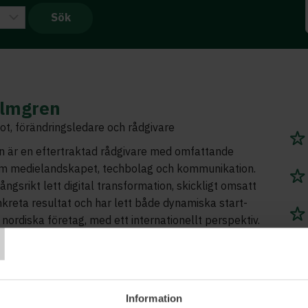
almgren
t, förändringsledare och rådgivare
n är en eftertraktad rådgivare med omfattande
om medielandskapet, techbolag och kommunikation.
ngsrikt lett digital transformation, skickligt omsatt
onkreta resultat och har lett både dynamiska start-
T
 nordiska företag, med ett internationellt perspektiv.
erande ledarstil och tro på hållbar förändring genom
kap, utmärker hon sig. Hon har nyligen breddat sina
m en utbildning vid MIT om AI:s roll i
, vilket stärker hennes strategiska förmåga samt
Information
kap att forma kultur och organisation med AI’s