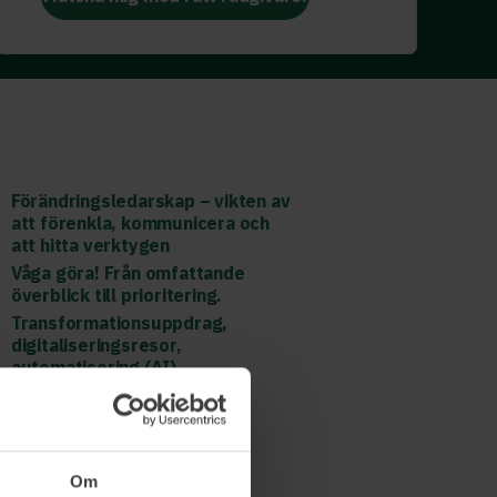
Förändringsledarskap – vikten av
att förenkla, kommunicera och
att hitta verktygen
Våga göra! Från omfattande
överblick till prioritering.
Transformationsuppdrag,
digitaliseringsresor,
automatisering (AI).
Läs mer och boka
Om