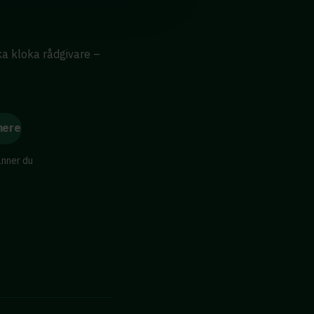
ika kloka rådgivare –
änner du