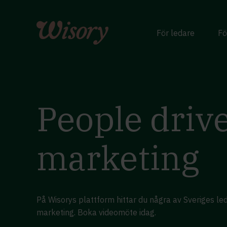
Skip
to
content
För ledare
Fö
People driv
marketing
På Wisorys plattform hittar du några av Sveriges l
marketing. Boka videomöte idag.