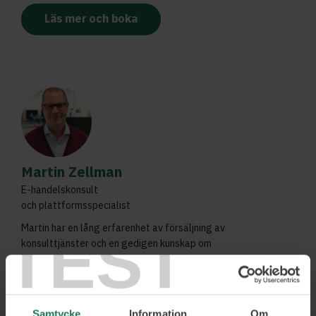
Läs mer och boka
Martin Zellman
E-handelskonsult
och plattformsspecialist
Martin har en lång erfarenhet av försäljning av
TEST
konsulttjänster och en gedigen kunskap om
systemupphandling och den tekniska konsultbranschen. Med
ett troget nätverk, större än många andra, är Martin en
given expert på att hitta rätt plattformslösning oavsett
ambition.
Samtycke
Information
Om