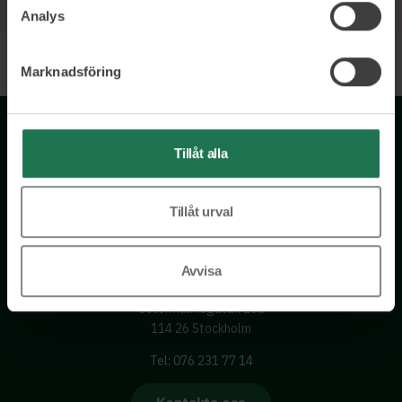
Analys
Marknadsföring
Tillåt alla
Tillåt urval
Wisory International AB
Avvisa
c/o A House Ark
Östermalmsgatan 26a
114 26 Stockholm
Tel: 076 231 77 14