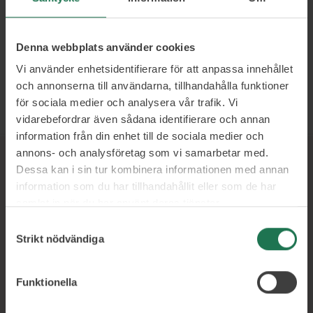
E-handel
Oberoende plattformsval
Denna webbplats använder cookies
Relevanta KPI’er
Vi använder enhetsidentifierare för att anpassa innehållet
och annonserna till användarna, tillhandahålla funktioner
Läs mer och boka
för sociala medier och analysera vår trafik. Vi
vidarebefordrar även sådana identifierare och annan
information från din enhet till de sociala medier och
annons- och analysföretag som vi samarbetar med.
Dessa kan i sin tur kombinera informationen med annan
Ett urval av våra kunder
information som du har tillhandahållit eller som de har
samlat in när du har använt deras tjänster.
Samtyckesval
Strikt nödvändiga
Funktionella