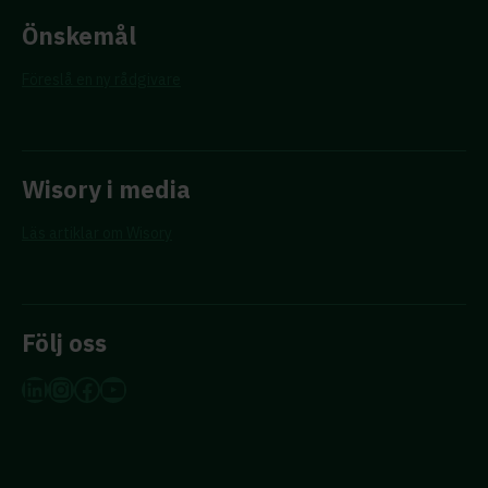
Önskemål
Föreslå en ny rådgivare
Wisory i media
Läs artiklar om Wisory
Följ oss
LinkedIn
Instagram
Facebook
YouTube