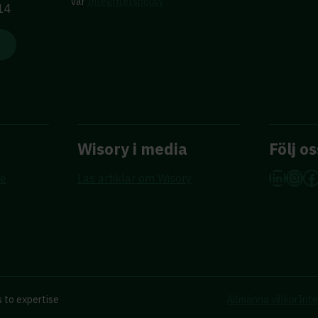
vår
Integritetspolicy
 14
Wisory i media
Följ os
Linke
Ins
F
re
Läs artiklar om Wisory
 to expertise
Allmänna villkor
Inte