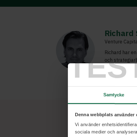
Richard 
Venture Capit
Richard har en
TES
och strategiar
det faktum att
egenföretagare
hela ledet från 
Samtycke
Denna webbplats använder 
Vi använder enhetsidentifierar
sociala medier och analysera 