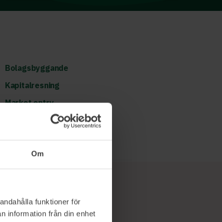
Bolagsbyggande
Kapitalresning
Market entry
Läs mer och boka
Om
andahålla funktioner för
n information från din enhet