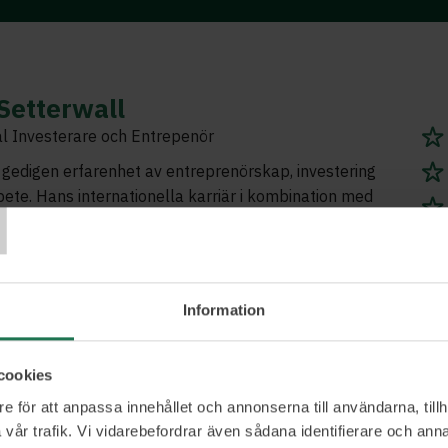
Setterwall
al Investerare och Entrepenör
 gedigen erfarenhet av entreprenörskap, investering
T
bete. Hans internationella karriär i kombination med
 han varit verksam i branschen som anställd,
 och som investerare resulterar i kapacitet att se
start till mål.
Information
cookies
Ett urval av våra kunder
e för att anpassa innehållet och annonserna till användarna, tillh
vår trafik. Vi vidarebefordrar även sådana identifierare och anna