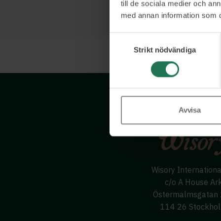
till de sociala medier och a
med annan information som du 
Samtyckesval
Strikt nödvändiga
Avvisa
Wisory Internation
c/o A House Ar
Östermalmsgatan
114 26 Stockho