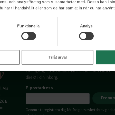
nnons- och analysföretag som vi samarbetar med. Dessa kan i sin
har tillhandahållit eller som de har samlat in när du har använt 
Funktionella
Analys
Tillåt urval
Få tillgång till kostnadsfria insikter från våra ol
direkt i din inkorg.
E-postadress
al AB
k
 26a
lm
Genom att registrera dig för Insights nyhetsbrev godk