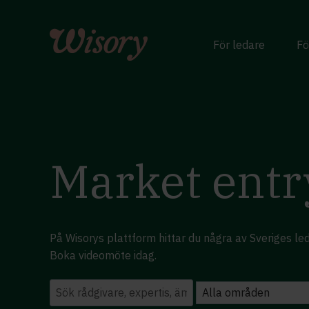
Skip
to
content
För ledare
Fö
Market entr
På Wisorys plattform hittar du några av Sveriges l
Boka videomöte idag.