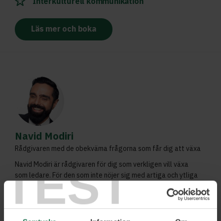
Interkulturell kommunikation
Läs mer och boka
Navid Modiri
Rådgivaren med de obekväma frågorna som får dig att växa
TEST
Navid Modiri är rådgivaren för dig som verkligen vill växa
som ledare. För den som inte nöjer sig med artiga och ytliga
konversationer och klyschor. För dig som vill något mer och
vill stå ut ur mängden. Tillsammans med Navid som
rådgivare kliver du ur boxen, utmanar dig själv och vågar
mer.