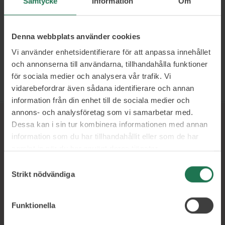
Samtycke
Information
Om
Förändringsarbete
Innovation
Denna webbplats använder cookies
Integration
Vi använder enhetsidentifierare för att anpassa innehållet
och annonserna till användarna, tillhandahålla funktioner
för sociala medier och analysera vår trafik. Vi
Läs mer och boka
vidarebefordrar även sådana identifierare och annan
information från din enhet till de sociala medier och
annons- och analysföretag som vi samarbetar med.
Dessa kan i sin tur kombinera informationen med annan
Ett urval av våra kunder
information som du har tillhandahållit eller som de har
samlat in när du har använt deras tjänster.
Samtyckesval
Strikt nödvändiga
Funktionella