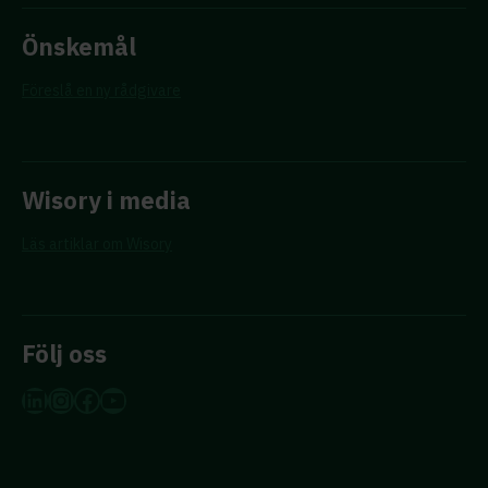
Önskemål
Föreslå en ny rådgivare
Wisory i media
Läs artiklar om Wisory
Följ oss
LinkedIn
Instagram
Facebook
YouTube