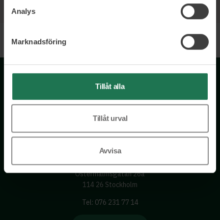
Analys
Marknadsföring
Tillåt alla
Tillåt urval
Avvisa
Wisory International AB
c/o A House Ark
Östermalmsgatan 26a
114 26 Stockholm
Tel: 076 231 77 14