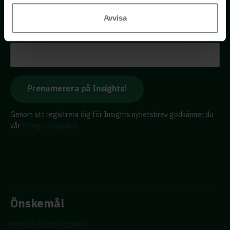
Få tillgång till kostnadsfria insikter från våra olika kloka
rådgivare – direkt i din inkorg.
Avvisa
E-postadress
Genom att registrera dig för Insights nyhetsbrev godkänner du
vår
Integritetspolicy
Önskemål
Föreslå en ny rådgivare