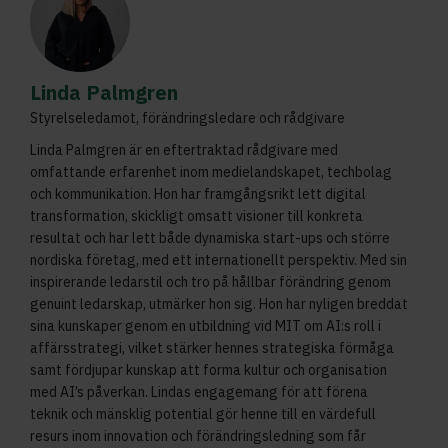
Linda Palmgren
Styrelseledamot, förändringsledare och rådgivare
Linda Palmgren är en eftertraktad rådgivare med
omfattande erfarenhet inom medielandskapet, techbolag
och kommunikation. Hon har framgångsrikt lett digital
transformation, skickligt omsatt visioner till konkreta
resultat och har lett både dynamiska start-ups och större
nordiska företag, med ett internationellt perspektiv. Med sin
inspirerande ledarstil och tro på hållbar förändring genom
genuint ledarskap, utmärker hon sig. Hon har nyligen breddat
sina kunskaper genom en utbildning vid MIT om AI:s roll i
affärsstrategi, vilket stärker hennes strategiska förmåga
samt fördjupar kunskap att forma kultur och organisation
med AI’s påverkan. Lindas engagemang för att förena
teknik och mänsklig potential gör henne till en värdefull
resurs inom innovation och förändringsledning som får