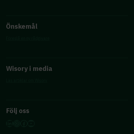
Önskemål
Föreslå en ny rådgivare
Wisory i media
Läs artiklar om Wisory
Följ oss
LinkedIn
Instagram
Facebook
YouTube