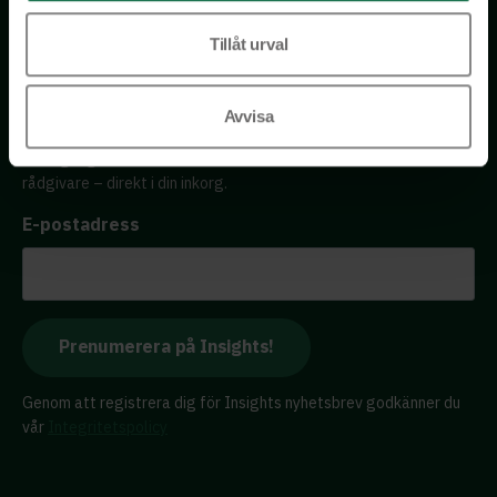
Tel: 076 231 77 14
Tillåt urval
Kontakta oss
Avvisa
Få tillgång till kostnadsfria insikter från våra olika kloka
rådgivare – direkt i din inkorg.
E-postadress
Genom att registrera dig för Insights nyhetsbrev godkänner du
vår
Integritetspolicy