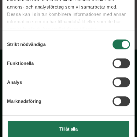
annons- och analysföretag som vi samarbetar med.
Dessa kan i sin tur kombinera informationen med annan
information som du har tillhandahållit eller som de har
samlat in när du har använt deras tjänster.
Samtyckesval
Strikt nödvändiga
Funktionella
Analys
Marknadsföring
Wisory International AB
c/o A House Ark
Östermalmsgatan 26a
114 26 Stockholm
Tillåt alla