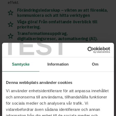
effekt.
Förändringsledarskap – vikten av att förenkla,
kommunicera och att hitta verktygen
Våga göra! Från omfattande överblick till
prioritering.
Transformationsuppdrag,
TEST
digitaliseringsresor, automatisering (AI).
Läs mer och boka
Samtycke
Information
Om
Ett urval av våra kunder
Denna webbplats använder cookies
Vi använder enhetsidentifierare för att anpassa innehållet
och annonserna till användarna, tillhandahålla funktioner
för sociala medier och analysera vår trafik. Vi
vidarebefordrar även sådana identifierare och annan
information från din enhet till de sociala medier och