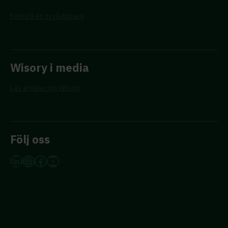
Föreslå en ny rådgivare
Wisory i media
Läs artiklar om Wisory
Följ oss
LinkedIn
Instagram
Facebook
YouTube