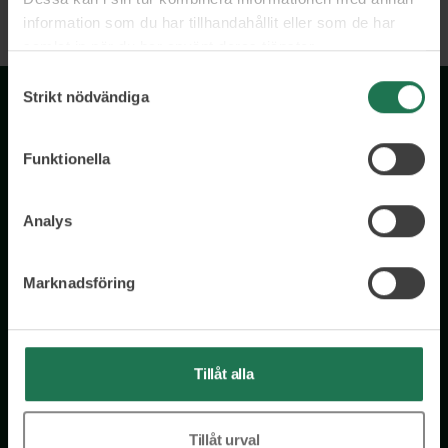
information som du har tillhandahållit eller som de har
samlat in när du har använt deras tjänster.
Samtyckesval
Strikt nödvändiga
Funktionella
Analys
Wisory International AB
c/o A House Ark
Marknadsföring
Östermalmsgatan 26a
114 26 Stockholm
Tel: 076 231 77 14
Tillåt alla
Kontakta oss
Tillåt urval