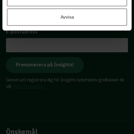
Få tillgång till kostnadsfria insikter från våra olika kloka
Avvisa
rådgivare – direkt i din inkorg.
E-postadress
Genom att registrera dig för Insights nyhetsbrev godkänner du
vår
Integritetspolicy
Önskemål