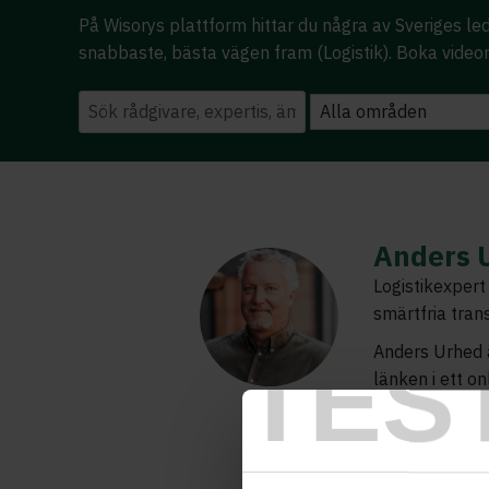
På Wisorys plattform hittar du några av Sveriges 
snabbaste, bästa vägen fram (Logistik). Boka video
Anders 
Logistikexper
smärtfria tran
Anders Urhed ä
TES
länken i ett on
kund påverkar 
erfarenhet och 
decennium rest
Hennes & Mauri