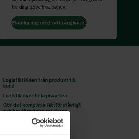
för dina specifika behov.
Matcha mig med rätt rådgivare!
Logistikflöden från produkt till
kund
Logistik över hela planeten
Gör det komplexa lättförståeligt
och har förmågan att skapa
framgångsrika samarbeten
mellan globala team