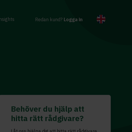
nsights
Redan kund?
Logga in
Behöver du hjälp att
hitta rätt rådgivare?
Låt oss hjälpa dig att hitta rätt rådgivare