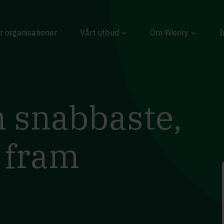
r organisationer
Vårt utbud
Om Wisory
I
 snabbaste,
 fram