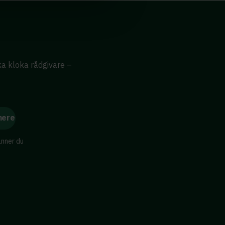
ika kloka rådgivare –
änner du