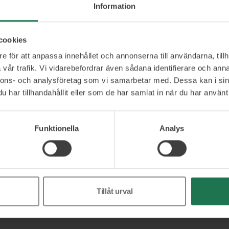
Information
stik är mycket mer än transport och den viktigaste
id IT, beskriver Anders som hjälper företag att växa,
därmed prestera. Anders kommer garanterat utmana
cookies
ternativ än du trodde var möjligt – ’hur kreativ får
e för att anpassa innehållet och annonserna till användarna, tillh
ers fråga till dig!’
vår trafik. Vi vidarebefordrar även sådana identifierare och anna
nnons- och analysföretag som vi samarbetar med. Dessa kan i sin
har tillhandahållit eller som de har samlat in när du har använt 
Ett urval av våra kunder
Funktionella
Analys
Tillåt urval