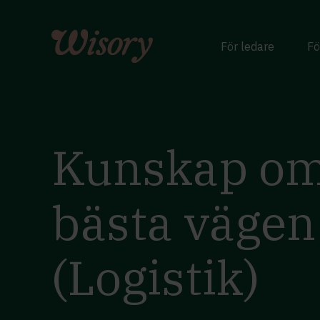
Skip
to
content
För ledare
Fö
Kunskap om
bästa vägen
(Logistik)