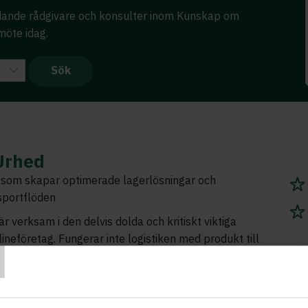
ledande rådgivare och konsulter inom Kunskap om
möte idag.
Urhed
t som skapar optimerade lagerlösningar och
sportflöden
r verksam i den delvis dolda och kritiskt viktiga
T
lineföretag. Fungerar inte logistiken med produkt till
det försäljningsresultatet ödesdigert. Med 30 års
ett brinnande intresse för logistik har Anders i ett
 jorden runt som logistikansvarig hos globala jätten
tz. Logistiken ska bara fungera annars försvinner