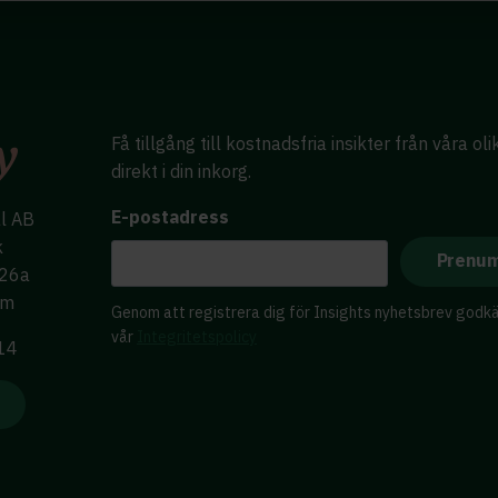
Få tillgång till kostnadsfria insikter från våra ol
direkt i din inkorg.
E-postadress
al AB
k
 26a
lm
Genom att registrera dig för Insights nyhetsbrev godk
vår
Integritetspolicy
 14