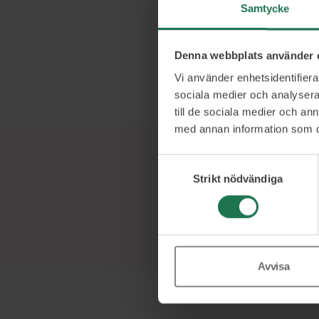
Samtycke
kunderna. Logi
faktorn är allt
leverera och 
Denna webbplats använder 
dig med fler al
Vi använder enhetsidentifierar
jag vara, är And
sociala medier och analysera 
till de sociala medier och a
med annan information som du 
Samtyckesval
Strikt nödvändiga
Avvisa