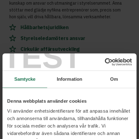
kunskap om ansvar och utmaningar i styrelserummet. Anna
stöttar med glädje nyfikna entreprenörer som, precis som
hon själv, vill driva hållbara, lönsamma verksamheter.
Hållbarhetsjuridiken
Styrelseledamöters ansvar
TEST
Cirkulär affärsutveckling
Läs mer och boka
Samtycke
Information
Om
Denna webbplats använder cookies
Ett urval av våra kunder
Vi använder enhetsidentifierare för att anpassa innehållet
och annonserna till användarna, tillhandahålla funktioner
för sociala medier och analysera vår trafik. Vi
vidarebefordrar även sådana identifierare och annan