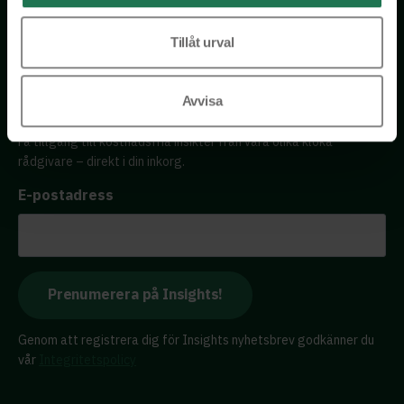
Tel: 076 231 77 14
Tillåt urval
Kontakta oss
Avvisa
Få tillgång till kostnadsfria insikter från våra olika kloka
rådgivare – direkt i din inkorg.
E-postadress
Genom att registrera dig för Insights nyhetsbrev godkänner du
vår
Integritetspolicy