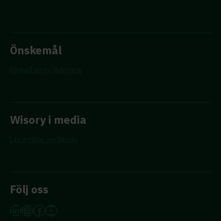
Önskemål
Föreslå en ny rådgivare
Wisory i media
Läs artiklar om Wisory
Följ oss
LinkedIn
Instagram
Facebook
YouTube