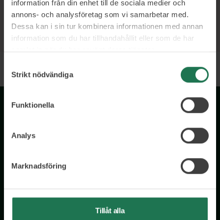
information från din enhet till de sociala medier och
annons- och analysföretag som vi samarbetar med.
Dessa kan i sin tur kombinera informationen med annan
information som du har tillhandahållit eller som de har
samlat in när du har använt deras tjänster.
Samtyckesval
Strikt nödvändiga
Funktionella
Analys
Marknadsföring
Wisory International AB
c/o A House Ark
Östermalmsgatan 26a
Tillåt alla
114 26 Stockholm