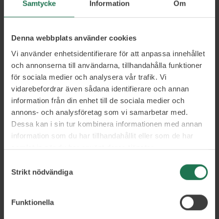
Samtycke
Information
Om
Denna webbplats använder cookies
Vi använder enhetsidentifierare för att anpassa innehållet
och annonserna till användarna, tillhandahålla funktioner
Mansur ’Manne’ Köyluoglu
för sociala medier och analysera vår trafik. Vi
Sverigeledande Effektivitetsexpert med fokus på att skapa
vidarebefordrar även sådana identifierare och annan
ett hållbart arbetsliv
information från din enhet till de sociala medier och
annons- och analysföretag som vi samarbetar med.
Har du en fullbokad kalender och en uppgiftslista som aldrig
Dessa kan i sin tur kombinera informationen med annan
tar slut? Upplever du stress och saknar kontroll, som gör att
information som du har tillhandahållit eller som de har
saker faller mellan stolarna? Upplever du den digitala
tekniken som en utmaning snarare än möjliggörare? Är du
samlat in när du har använt deras tjänster.
nyfiken på Copilot i Edge eller M365? Då kan Manne och
Samtyckesval
teamet visa dig möjligheterna och hur du kan komma igång
Strikt nödvändiga
samt utveckla dina kunskaper i Copilot för att ta ditt arbete
till nästa nivå med AI. Med hjälp av Manne och teamet på
Effektiv Nu får du nycklar till att nyttja digitala verktyg på
Funktionella
ett smartare sätt och ta din effektivitet till nästa nivå –