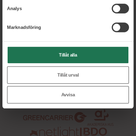
utan att tumma på balansen!
Analys
Hållbart arbetsliv
Förhöj din digitala kompetens
Marknadsföring
Frigöra tid och minska stress
Läs mer och boka
Tillåt alla
Tillåt urval
Ett urval av våra kunder
Avvisa