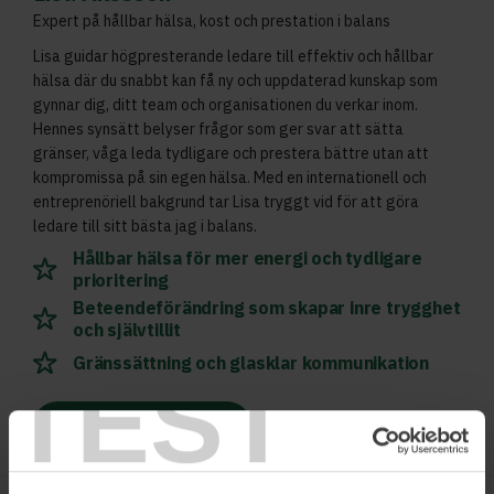
Expert på hållbar hälsa, kost och prestation i balans
Lisa guidar högpresterande ledare till effektiv och hållbar
hälsa där du snabbt kan få ny och uppdaterad kunskap som
gynnar dig, ditt team och organisationen du verkar inom.
Hennes synsätt belyser frågor som ger svar att sätta
gränser, våga leda tydligare och prestera bättre utan att
kompromissa på sin egen hälsa. Med en internationell och
entreprenöriell bakgrund tar Lisa tryggt vid för att göra
ledare till sitt bästa jag i balans.
Hållbar hälsa för mer energi och tydligare
prioritering
Beteendeförändring som skapar inre trygghet
och självtillit
Gränssättning och glasklar kommunikation
TEST
Läs mer och boka