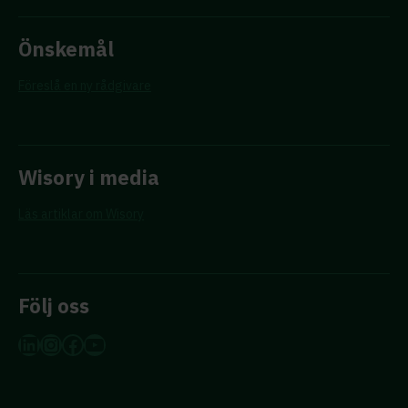
Önskemål
Föreslå en ny rådgivare
Wisory i media
Läs artiklar om Wisory
Följ oss
LinkedIn
Instagram
Facebook
YouTube