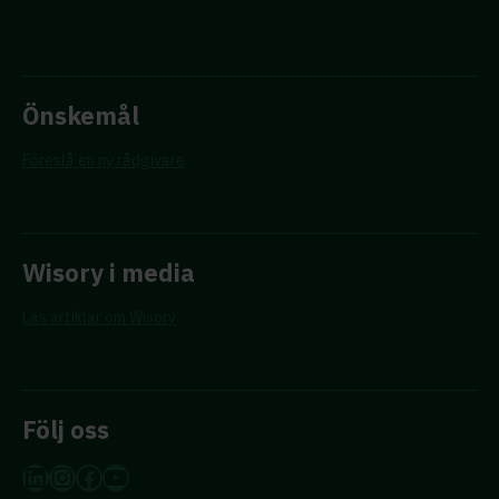
Önskemål
Föreslå en ny rådgivare
Wisory i media
Läs artiklar om Wisory
Följ oss
LinkedIn
Instagram
Facebook
YouTube