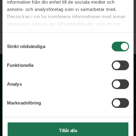
information från din enhet till de sociala medier och
annons- och analysföretag som vi samarbetar med.
Dessa kan i sin tur kombinera informationen med annan
information som du har tillhandahållit eller som de har
samlat in när du har använt deras tjänster.
Samtyckesval
Strikt nödvändiga
Funktionella
Analys
Marknadsföring
Wisory International AB
c/o A House Ark
Östermalmsgatan 26a
Tillåt alla
114 26 Stockholm