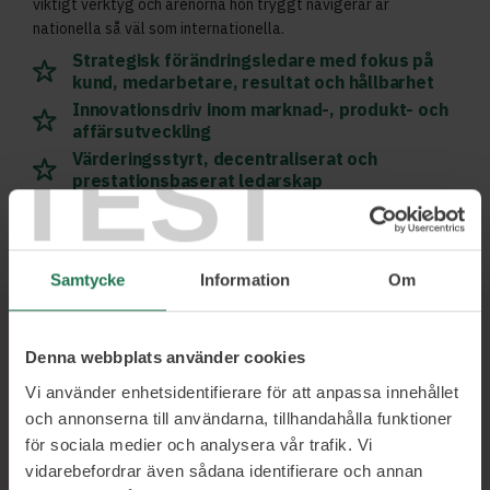
viktigt verktyg och arenorna hon tryggt navigerar är
nationella så väl som internationella.
Strategisk förändringsledare med fokus på
kund, medarbetare, resultat och hållbarhet
Innovationsdriv inom marknad-, produkt- och
affärsutveckling
TEST
Värderingsstyrt, decentraliserat och
prestationsbaserat ledarskap
Läs mer och boka
Samtycke
Information
Om
Denna webbplats använder cookies
Ett urval av våra kunder
Vi använder enhetsidentifierare för att anpassa innehållet
och annonserna till användarna, tillhandahålla funktioner
för sociala medier och analysera vår trafik. Vi
vidarebefordrar även sådana identifierare och annan