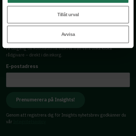
Tel: 076 231 77 14
Tillåt urval
Kontakta oss
Avvisa
Få tillgång till kostnadsfria insikter från våra olika kloka
rådgivare – direkt i din inkorg.
E-postadress
Genom att registrera dig för Insights nyhetsbrev godkänner du
vår
Integritetspolicy