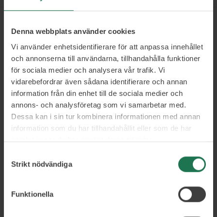
Denna webbplats använder cookies
Vi använder enhetsidentifierare för att anpassa innehållet
och annonserna till användarna, tillhandahålla funktioner
för sociala medier och analysera vår trafik. Vi
vidarebefordrar även sådana identifierare och annan
Martin Zellman
information från din enhet till de sociala medier och
E-handelskonsult
annons- och analysföretag som vi samarbetar med.
och plattformsspecialist
Dessa kan i sin tur kombinera informationen med annan
information som du har tillhandahållit eller som de har
Martin har en lång erfarenhet av försäljning av
konsulttjänster och en gedigen kunskap om
samlat in när du har använt deras tjänster.
systemupphandling och den tekniska konsultbranschen. Med
Samtyckesval
ett troget nätverk, större än många andra, är Martin en
Strikt nödvändiga
given expert på att hitta rätt plattformslösning oavsett
ambition.
Funktionella
E-handel
Oberoende plattformsval