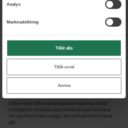
Analys
Relevanta KPI’er
Marknadsföring
Läs mer och boka
Tillåt alla
Tillåt urval
Avvisa
John Järpling
Senior projektledare e-handel
John är expert på situationsanpassat ledarskap och har
förmågan att sätta ihop och projektleda team som klarar
det som först verkat omöjligt, det som hade behövt hända
igår.