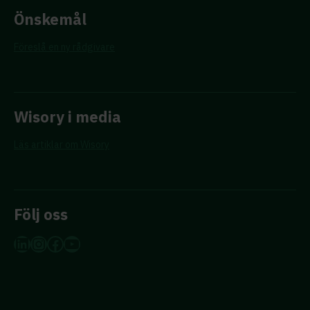
Önskemål
Föreslå en ny rådgivare
Wisory i media
Läs artiklar om Wisory
Följ oss
LinkedIn
Instagram
Facebook
YouTube