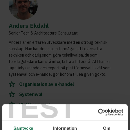
Anders Ekdahl
Senior Tech & Architecture Consultant
Anders är en erfaren utvecklare med en otrolig teknisk
kunskap. Han har dessutom förmågan att översätta
tekniken och därigenom göra teknikvalen, du som
företagsledare kan stå inför, lätta att förstå. Att han är
lugn, inlyssnande och expert på plattformsval likväl som
systemval och e-handel gör honom till en given go-to.
Organisation av e-handel
TEST
Systemval
Plattformsval
Läs mer och boka
Samtycke
Information
Om