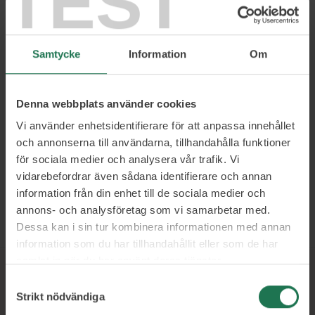
TEST
kunderna. Logistik är mycket mer än transport och den
viktigaste faktorn är alltid IT, beskriver Anders som hjälper
företag att växa, leverera och därmed prestera. Anders
kommer garanterat utmana dig med fler alternativ än du
Samtycke
Information
Om
trodde var möjligt – ’hur kreativ får jag vara, är Anders fråga
till dig!’
Denna webbplats använder cookies
Logistikflöden från produkt till kund
Vi använder enhetsidentifierare för att anpassa innehållet
Logistik över hela planeten
och annonserna till användarna, tillhandahålla funktioner
Gör det komplexa lättförståeligt och har
för sociala medier och analysera vår trafik. Vi
förmågan att skapa framgångsrika
vidarebefordrar även sådana identifierare och annan
samarbeten mellan globala team
information från din enhet till de sociala medier och
annons- och analysföretag som vi samarbetar med.
Läs mer och boka
Dessa kan i sin tur kombinera informationen med annan
information som du har tillhandahållit eller som de har
samlat in när du har använt deras tjänster.
Samtyckesval
Ett urval av våra kunder
Strikt nödvändiga