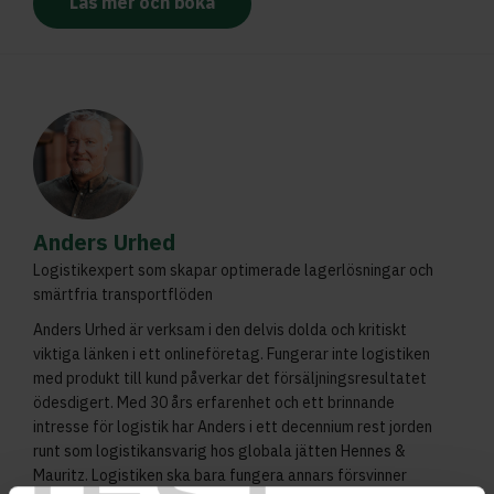
Läs mer och boka
Anders Urhed
Logistikexpert som skapar optimerade lagerlösningar och
smärtfria transportflöden
Anders Urhed är verksam i den delvis dolda och kritiskt
viktiga länken i ett onlineföretag. Fungerar inte logistiken
med produkt till kund påverkar det försäljningsresultatet
ödesdigert. Med 30 års erfarenhet och ett brinnande
intresse för logistik har Anders i ett decennium rest jorden
runt som logistikansvarig hos globala jätten Hennes &
Mauritz. Logistiken ska bara fungera annars försvinner