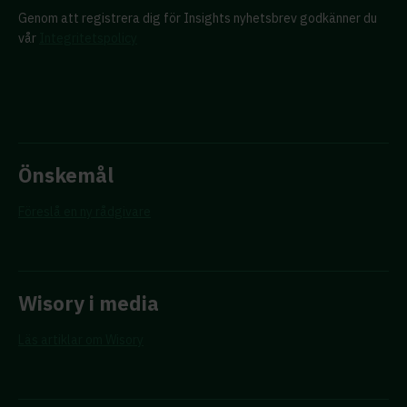
Genom att registrera dig för Insights nyhetsbrev godkänner du
vår
Integritetspolicy
Önskemål
Föreslå en ny rådgivare
Wisory i media
Läs artiklar om Wisory