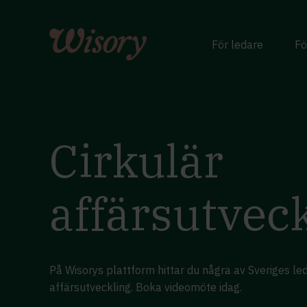
Skip
to
content
För ledare
Fö
Cirkulär
affärsutvec
På Wisorys plattform hittar du några av Sveriges le
affärsutveckling. Boka videomöte idag.