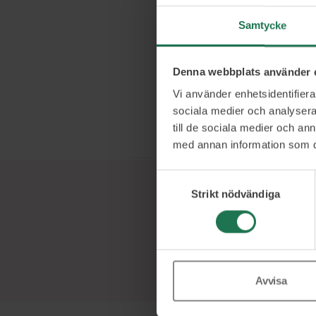
därmed också b
Samtycke
verksamheter s
cirkulär ekono
styrelseledam
Denna webbplats använder 
styrelserumme
Vi använder enhetsidentifierar
som, precis so
sociala medier och analysera 
verksamheter.
till de sociala medier och a
med annan information som du 
Samtyckesval
Strikt nödvändiga
Avvisa