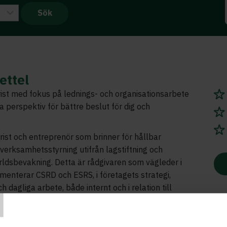
ettel
ist med fokus på lednings- och organisationsarbete
a perspektiv för bättre beslut för dig och
rist och entreprenör som brinner för hållbar
verksamhetsstyrning utifrån lagstiftning och
ldsbevakning. Detta är rådgivaren som vägleder i
enterar CSRD och ESRS, i företagets strategi,
T
h dagliga arbete, både internt och i relation till
rantörer. Detta är lika viktigt för företag som
hetsrapportera som för företag som är
rer i en rapporteringspliktig värdekedja, och