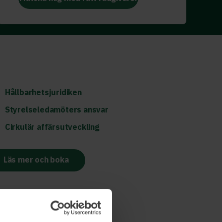
Hållbarhetsjuridiken
Styrelseledamöters ansvar
Cirkulär affärsutveckling
Läs mer och boka