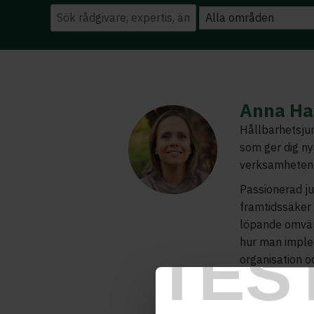
Anna Ha
Hållbarhetsjur
som ger dig ny
verksamheten
Passionerad ju
framtidssäker 
löpande omvär
hur man implem
TES
organisation oc
kunder och leve
måste hållbar
underleverantö