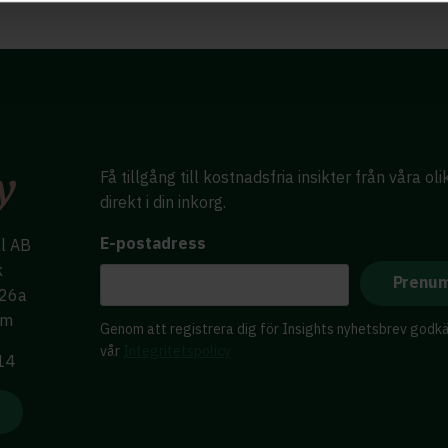
Få tillgång till kostnadsfria insikter från våra ol
direkt i din inkorg.
E-postadress
al AB
k
 26a
lm
Genom att registrera dig för Insights nyhetsbrev godk
vår
Integritetspolicy
 14