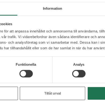
ehöver ha koll på sin data. Anna erbjuder hjälp till
Information
om vill anpassa sig till kraven på resurseffektiv
mi i dessa regelverk. Som certifierad
ot har Anna kunskap om ansvar och utmaningar i
cookies
t. Anna stöttar med glädje nyfikna entreprenörer
e för att anpassa innehållet och annonserna till användarna, tillh
m hon själv, vill driva hållbara, lönsamma
vår trafik. Vi vidarebefordrar även sådana identifierare och anna
nnons- och analysföretag som vi samarbetar med. Dessa kan i sin
har tillhandahållit eller som de har samlat in när du har använt 
Funktionella
Analys
Ett urval av våra kunder
Tillåt urval