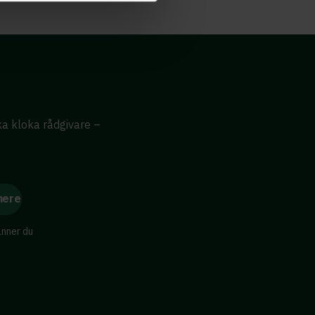
ika kloka rådgivare –
änner du